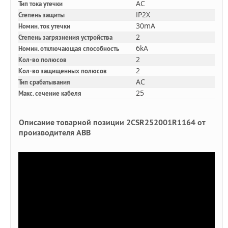
AC
Тип тока утечки
IP2X
Степень защиты
30mA
Номин. ток утечки
2
Степень загрязнения устройства
6kA
Номин. отключающая способность
2
Кол-во полюсов
2
Кол-во защищенных полюсов
AC
Тип срабатывания
25
Макс. сечение кабеля
Описание товарной позиции 2CSR252001R1164 от
производителя ABB