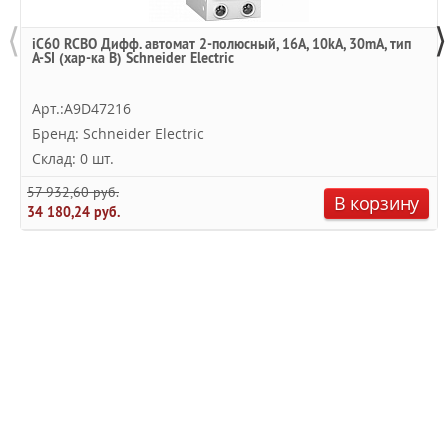
⟨
⟩
iC60 RCBO Дифф. автомат 2-полюсный, 16А, 10kА, 30mA, тип
A-SI (хар-ка B) Schneider Electric
Арт.:A9D47216
Бренд: Schneider Electric
Склад: 0 шт.
57 932,60 руб.
В корзину
34 180,24 руб.