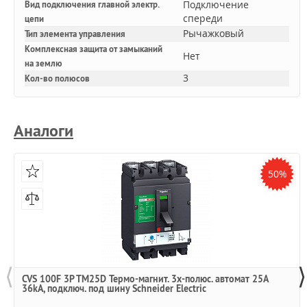
Подключение
Вид подключения главной электр.
спереди
цепи
Рычажковый
Тип элемента управления
Комплексная защита от замыканий
Нет
на землю
3
Кол-во полюсов
Аналоги
50%
⟨
⟩
CVS 100F 3P TM25D Термо-магнит. 3х-полюс. автомат 25А
36kA, подключ. под шину Schneider Electric