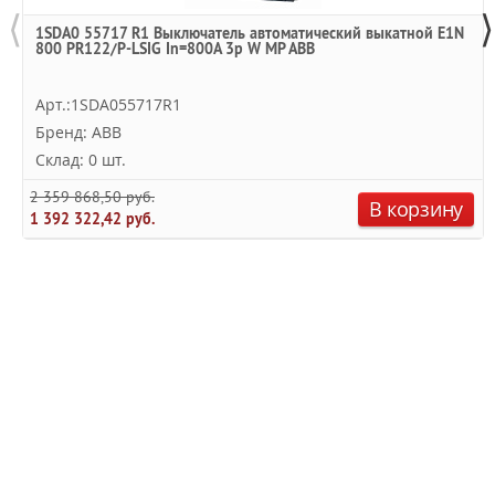
⟨
⟩
1SDA0 55717 R1 Выключатель автоматический выкатной E1N
800 PR122/P-LSIG In=800A 3p W MP ABB
Арт.:1SDA055717R1
Бренд: ABB
Склад: 0 шт.
2 359 868,50 руб.
В корзину
1 392 322,42 руб.