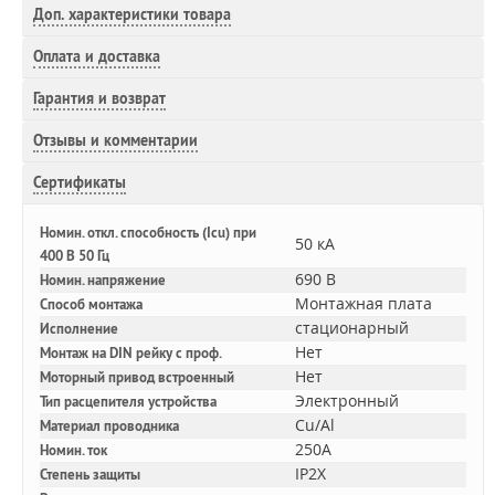
Доп.
характеристики товара
Оплата и доставка
Гарантия и возврат
Отзывы и комментарии
Сертификаты
Номин. откл. способность (Icu) при
50 кА
400 В 50 Гц
690 В
Номин. напряжение
Монтажная плата
Способ монтажа
стационарный
Исполнение
Нет
Монтаж на DIN рейку с проф.
Нет
Моторный привод встроенный
Электронный
Тип расцепителя устройства
Cu/Al
Материал проводника
250A
Номин. ток
IP2X
Степень защиты