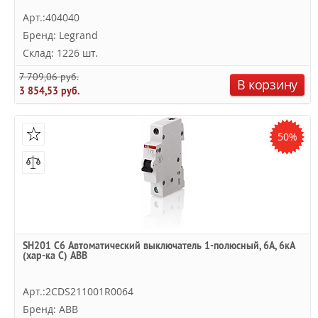
Арт.:404040
Бренд: Legrand
Склад: 1226 шт.
7 709,06 руб.
В корзину
3 854,53 руб.
50%
SH201 C6 Автоматический выключатель 1-полюсный, 6А, 6кА
(хар-ка C) ABB
Арт.:2CDS211001R0064
Бренд: ABB