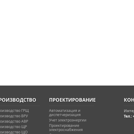
РОИЗВОДСТВО
ПРОЕКТИРОВАНИЕ
КОН
оизводство ГРЩ
Автоматизация и
Интер
диспетчеризация
оизводство ВРУ
Тел.: 
Учет электроэнергии
оизводство АВР
Проектирование
оизводство ЩР
электроснабжения
оизводство ЩО