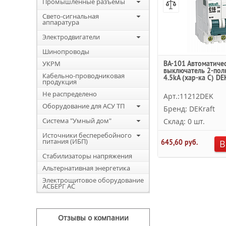
Промышленные разъемы
Свето-сигнальная
аппаратура
Электродвигатели
Шинопроводы
УКРМ
ВА-101 Автоматиче
выключатель 2-пол
Кабельно-проводниковая
4.5kА (хар-ка С) DE
продукция
Не распределено
Арт.:11212DEK
Оборудование для АСУ ТП
Бренд: DEKraft
Система "Умный дом"
Склад: 0 шт.
Источники бесперебойного
питания (ИБП)
645,60 руб.
В
Стабилизаторы напряжения
Альтернативная энергетика
Электрощитовое оборудование
АСБЕРГ АС
Отзывы о компании