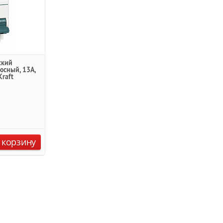
ский
юсный, 13А,
Kraft
 корзину