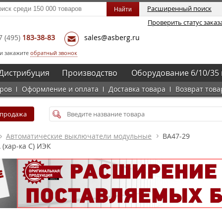
Расширенный поиск
Проверить статус заказ
7
(495)
183-38-83
sales@asberg.ru
и закажите
обратный звонок
Дистрибуция
Производство
Оборудование 6/10/35 
аров
Оформление и оплата
Доставка товара
Возврат това
спродажа
Автоматические выключатели модульные
ВА47-29
(хар-ка C) ИЭК