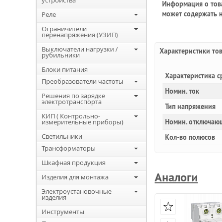
устройства
Информация о това
может содержать н
Реле
Ограничители
перенапряжения (УЗИП)
Выключатели нагрузки /
Характеристики то
рубильники
Блоки питания
Характеристика с
Преобразователи частоты
Номин. ток
Решения по зарядке
электротранспорта
Тип напряжения
КИП ( Контрольно-
измерительные приборы)
Номин. отключаю
Светильники
Кол-во полюсов
Трансформаторы
Шкафная продукция
Аналоги
Изделия для монтажа
Электроустановочные
изделия
Инструменты