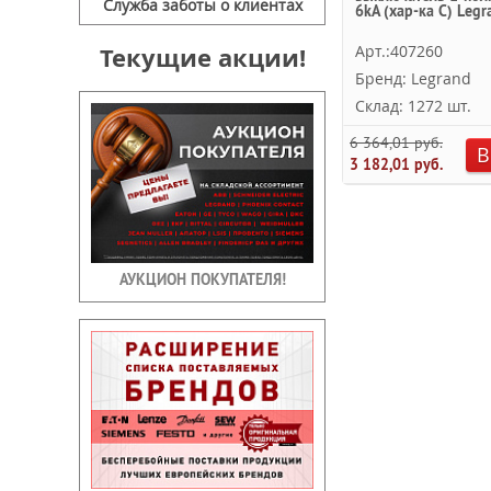
Служба заботы о клиентах
6kA (хар-ка C) Legr
Текущие акции!
Арт.:407260
Бренд: Legrand
Склад: 1272 шт.
6 364,01 руб.
В
3 182,01 руб.
АУКЦИОН ПОКУПАТЕЛЯ!