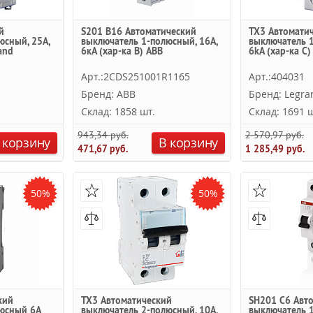
й
S201 B16 Автоматический
TX3 Автомати
юсный, 25А,
выключатель 1-полюсный, 16А,
выключатель 1
and
6кА (хар-ка B) ABB
6kА (хар-ка C)
Арт.:2CDS251001R1165
Арт.:404031
Бренд: ABB
Бренд: Legra
Склад: 1858 шт.
Склад: 1691 ш
943,34 руб.
2 570,97 руб.
 корзину
В корзину
471,67 руб.
1 285,49 руб.
50%
50%
кий
TX3 Автоматический
SH201 C6 Авт
юсный 6A
выключатель 2-полюсный, 10А,
выключатель 1