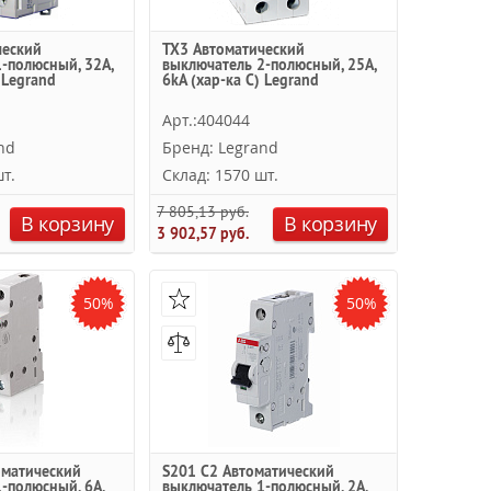
ческий
TX3 Автоматический
-полюсный, 32А,
выключатель 2-полюсный, 25А,
 Legrand
6kА (хар-ка C) Legrand
Арт.:404044
nd
Бренд: Legrand
т.
Склад: 1570 шт.
7 805,13 руб.
В корзину
В корзину
3 902,57 руб.
50%
50%
оматический
S201 C2 Автоматический
-полюсный, 6А,
выключатель 1-полюсный, 2А,