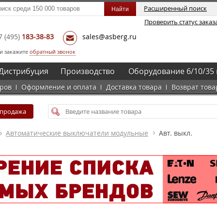
Расширенный поиск
Проверить статус заказ
7
(495)
183-38-83
sales@asberg.ru
и закажите
обратный звонок
Дистрибуция
Производство
Оборудование 6/10/35 
аров
Оформление и оплата
Доставка товара
Возврат това
спродажа
Автоматические выключатели модульные
Авт. выкл.