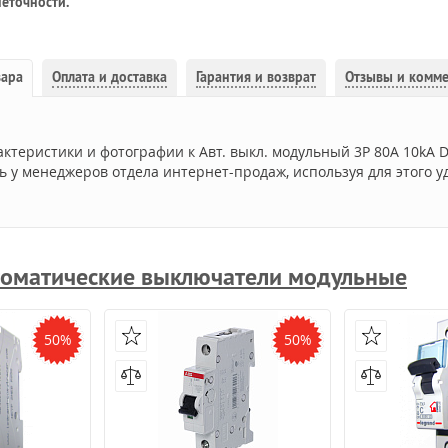
еточности.
вара
Оплата и доставка
Гарантия и возврат
Отзывы и комм
актеристики и фотографии к Авт. выкл. модульный 3P 80А 10kA
ь у менеджеров отдела интернет-продаж, используя для этого у
оматические выключатели модульные
50%
50%