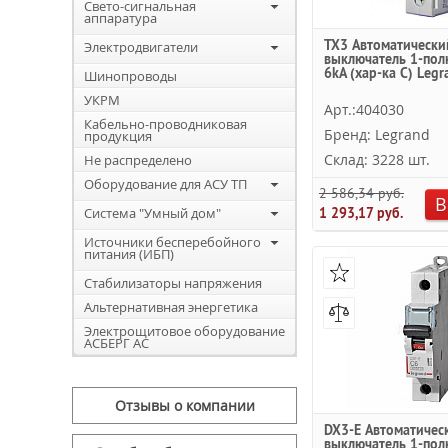
Свето-сигнальная
аппаратура
TX3 Автоматически
Электродвигатели
выключатель 1-пол
6kА (хар-ка C) Legr
Шинопроводы
УКРМ
Арт.:404030
Кабельно-проводниковая
Бренд: Legrand
продукция
Склад: 3228 шт.
Не распределено
Оборудование для АСУ ТП
2 586,34 руб.
В
Система "Умный дом"
1 293,17 руб.
Источники бесперебойного
питания (ИБП)
Стабилизаторы напряжения
Альтернативная энергетика
Электрощитовое оборудование
АСБЕРГ АС
Отзывы о компании
DX3-E Автоматичес
выключатель 1-пол