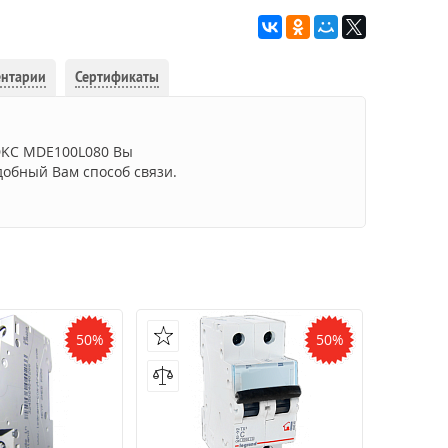
ентарии
Сертификаты
 DKC MDE100L080 Вы
добный Вам способ связи.
50%
50%