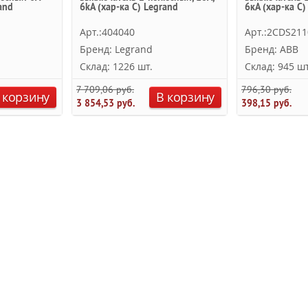
and
6kА (хар-ка C) Legrand
6кА (хар-ка C)
Арт.:404040
Арт.:2CDS21
Бренд: Legrand
Бренд: ABB
Склад: 1226 шт.
Склад: 945 шт
7 709,06 руб.
796,30 руб.
 корзину
В корзину
3 854,53 руб.
398,15 руб.