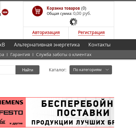
Корзина товаров
(0)
0,00 руб.
а
Общая сумма:
Авторизация
Регистрация
кВ
Альтернативная энергетика
Контакты
ра
Гарантия
Служба заботы о клиентах
Каталог:
По категориям
Найти