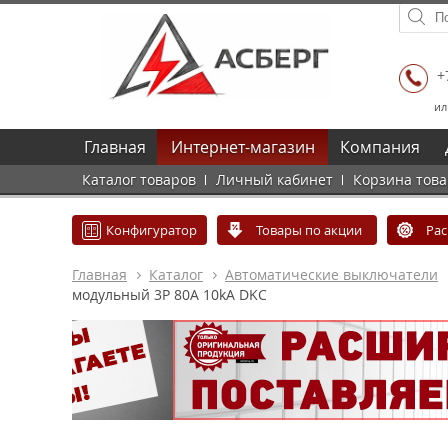
+
ил
Главная
Интернет-магазин
Компания
Каталог товаров
Личный кабинет
Корзина тов
Конфигуратор
Товары по акции
Ра
Главная
Каталог
Автоматические выключатели
модульный 3P 80А 10kA DKC