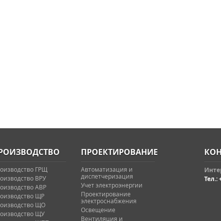
РОИЗВОДСТВО
ПРОЕКТИРОВАНИЕ
КОН
оизводство ГРЩ
Автоматизация и
Интер
диспетчеризация
оизводство ВРУ
Тел.: 
Учет электроэнергии
оизводство АВР
Проектирование
оизводство ЩР
электроснабжения
оизводство ЩО
Освещение
оизводство ЩУ
Вентиляция и