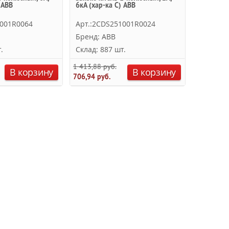
 ABB
6кА (хар-ка C) ABB
1001R0064
Арт.:2CDS251001R0024
Бренд: ABB
.
Склад: 887 шт.
1 413,88 руб.
В корзину
В корзину
706,94 руб.