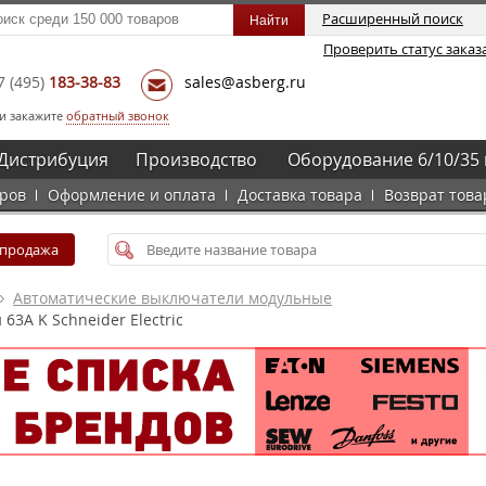
Расширенный поиск
Проверить статус заказ
7
(495)
183-38-83
sales@asberg.ru
и закажите
обратный звонок
Дистрибуция
Производство
Оборудование 6/10/35 
аров
Оформление и оплата
Доставка товара
Возврат това
спродажа
Автоматические выключатели модульные
3A K Schneider Electric