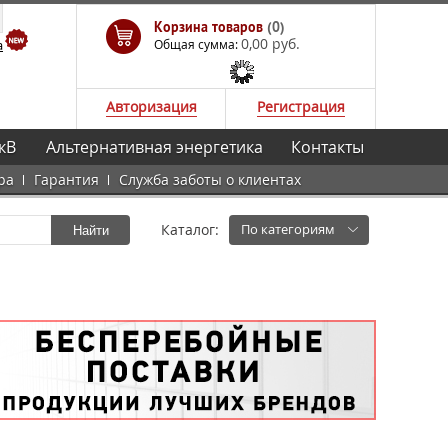
Корзина товаров
(0)
0,00 руб.
а
Общая сумма:
Авторизация
Регистрация
кВ
Альтернативная энергетика
Контакты
ра
Гарантия
Служба заботы о клиентах
Каталог:
По категориям
Найти