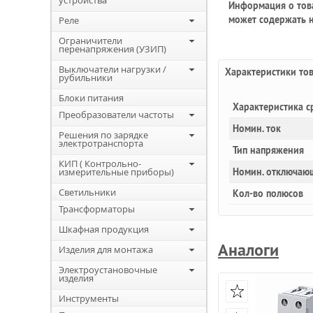
устройства
Информация о това
может содержать н
Реле
Ограничители
перенапряжения (УЗИП)
Выключатели нагрузки /
Характеристики то
рубильники
Блоки питания
Характеристика с
Преобразователи частоты
Номин. ток
Решения по зарядке
электротранспорта
Тип напряжения
КИП ( Контрольно-
измерительные приборы)
Номин. отключаю
Светильники
Кол-во полюсов
Трансформаторы
Шкафная продукция
Аналоги
Изделия для монтажа
Электроустановочные
изделия
Инструменты