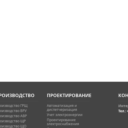
РОИЗВОДСТВО
ПРОЕКТИРОВАНИЕ
КОН
оизводство ГРЩ
Автоматизация и
Интер
диспетчеризация
оизводство ВРУ
Тел.: 
Учет электроэнергии
оизводство АВР
Проектирование
оизводство ЩР
электроснабжения
оизводство ЩО