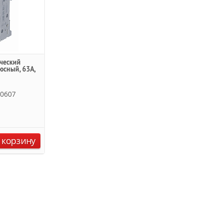
ческий
юсный, 63А,
R0607
 корзину