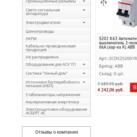
Промышленные разъемы
Свето-сигнальная
аппаратура
Электродвигатели
Шинопроводы
УКРМ
S202 K63 Автомати
выключатель 2-пол
Кабельно-проводниковая
6kA (хар-ка K) ABB
продукция
Не распределено
Арт.:2CDS252001
Оборудование для АСУ ТП
Бренд: ABB
Система "Умный дом"
Склад: 0 шт.
Источники бесперебойного
7 189,93 руб.
питания (ИБП)
В
4 242,06 руб.
Стабилизаторы напряжения
Альтернативная энергетика
Электрощитовое оборудование
АСБЕРГ АС
Отзывы о компании