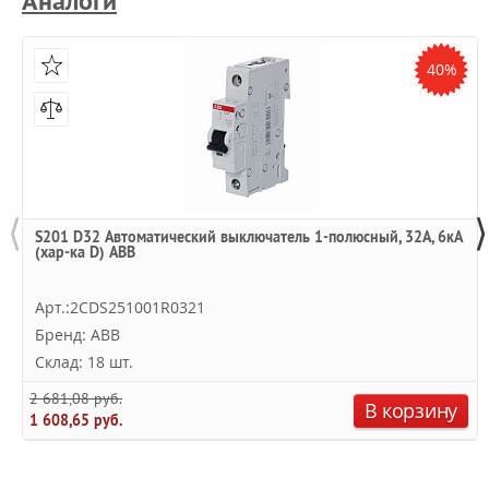
Аналоги
40%
⟨
⟩
S201 D32 Автоматический выключатель 1-полюсный, 32А, 6кА
(хар-ка D) ABB
Арт.:2CDS251001R0321
Бренд: ABB
Склад: 18 шт.
2 681,08 руб.
В корзину
1 608,65 руб.