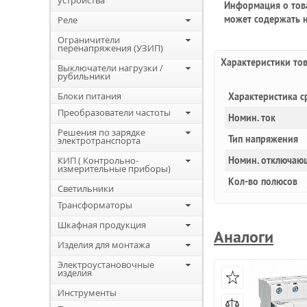
устройства
Информация о това
может содержать н
Реле
Ограничители
перенапряжения (УЗИП)
Характеристики то
Выключатели нагрузки /
рубильники
Блоки питания
Характеристика с
Преобразователи частоты
Номин. ток
Решения по зарядке
Тип напряжения
электротранспорта
КИП ( Контрольно-
Номин. отключаю
измерительные приборы)
Кол-во полюсов
Светильники
Трансформаторы
Шкафная продукция
Аналоги
Изделия для монтажа
Электроустановочные
изделия
Инструменты