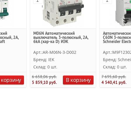
ский
M06N Автоматический
Автоматически
юсный, 2А,
выключатель 3-полюсный, 2А,
C60N 3-полюсн
aft
6kA (хар-ка D) ИЭК
Schneider Electr
Арт.:AR-M06N-3-D002
Арт.:M9F1230
Бренд: IEK
Бренд: Schnei
Склад: 0 шт.
Склад: 0 шт.
6 658,06 руб.
7 695,60 руб.
 корзину
В корзину
5 859,10 руб.
4 540,41 руб.