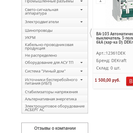
Промышленные разъемы
Свето-сигнальная
аппаратура
Электродвигатели
⟨
Шинопроводы
ВА-103 Автоматиче
УКРМ
выключатель 3-пол
6kA (хар-ка D) DEKr
Кабельно-проводниковая
продукция
Арт.:12361DEK
Не распределено
Бренд: DEKraft
Оборудование для АСУ ТП
Склад: 0 шт.
Система "Умный дом"
Источники бесперебойного
1 500,00 руб.
В
питания (ИБП)
Стабилизаторы напряжения
Альтернативная энергетика
Электрощитовое оборудование
АСБЕРГ АС
Отзывы о компании