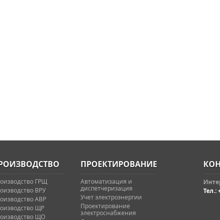
РОИЗВОДСТВО
ПРОЕКТИРОВАНИЕ
КОН
оизводство ГРЩ
Автоматизация и
Интер
диспетчеризация
оизводство ВРУ
Тел.: 
Учет электроэнергии
оизводство АВР
Проектирование
оизводство ЩР
электроснабжения
оизводство ЩО