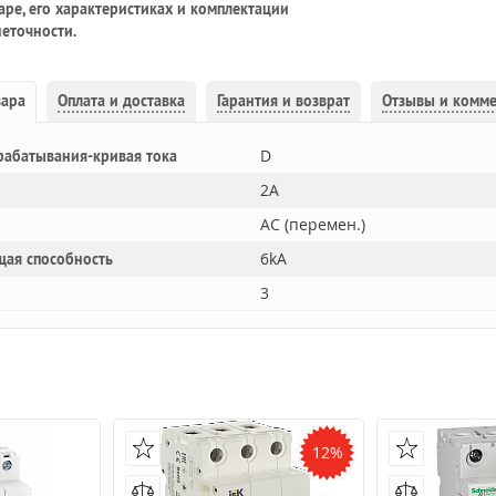
ре, его характеристиках и комплектации
еточности.
вара
Оплата и доставка
Гарантия и возврат
Отзывы и комм
D
рабатывания-кривая тока
2A
AC (перемен.)
6kA
щая способность
3
12%