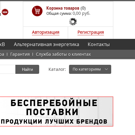
Корзина товаров
(0)
0,00 руб.
а
Общая сумма:
Авторизация
Регистрация
кВ
Альтернативная энергетика
Контакты
ра
Гарантия
Служба заботы о клиентах
Каталог:
По категориям
Найти