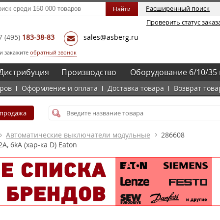
Расширенный поиск
Проверить статус заказ
7
(495)
183-38-83
sales@asberg.ru
и закажите
обратный звонок
Дистрибуция
Производство
Оборудование 6/10/35 
аров
Оформление и оплата
Доставка товара
Возврат това
спродажа
Автоматические выключатели модульные
286608
, 6kA (хар-ка D) Eaton