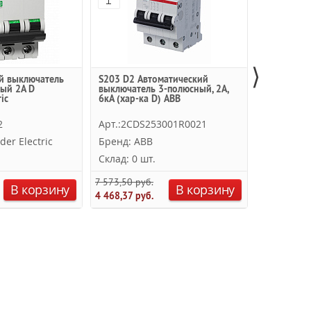
⟩
й выключатель
S203 D2 Автоматический
BKN Автом
ый 2A D
выключатель 3-полюсный, 2А,
выключате
ic
6кА (хар-ка D) ABB
6kА (хар-к
2
Арт.:2CDS253001R0021
Арт.:0613
der Electric
Бренд: ABB
Бренд: LS
Склад: 0 шт.
Склад: 0 
7 573,50 руб.
В корзину
В корзину
4 468,37 руб.