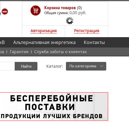
Корзина товаров
(0)
0,00 руб.
а
Общая сумма:
Авторизация
Регистрация
кВ
Альтернативная энергетика
Контакты
ра
Гарантия
Служба заботы о клиентах
Каталог:
По категориям
Найти