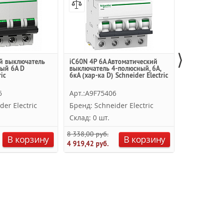
⟩
й выключатель
iC60N 4P 6А Автоматический
S204 D6 А
ый 6A D
выключатель 4-полюсный, 6А,
выключате
ic
6кА (хар-ка D) Schneider Electric
6кА (хар-к
6
Арт.:A9F75406
Арт.:2CD
der Electric
Бренд: Schneider Electric
Бренд: A
Склад: 0 шт.
Склад: 0 
8 338,00 руб.
9 033,75 ру
В корзину
В корзину
4 919,42 руб.
5 329,92 ру