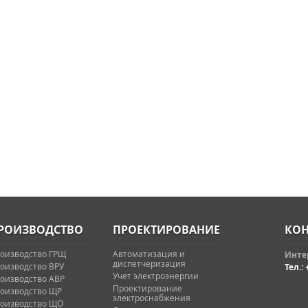
РОИЗВОДСТВО
ПРОЕКТИРОВАНИЕ
КОН
оизводство ГРЩ
Автоматизация и
Интер
диспетчеризация
оизводство ВРУ
Тел.: 
Учет электроэнергии
оизводство АВР
Проектирование
оизводство ЩР
электроснабжения
оизводство ЩО