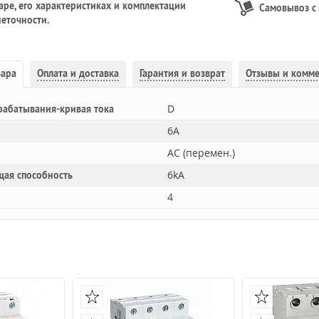
ре, его характеристиках и комплектации
Самовывоз с
еточности.
вара
Оплата и доставка
Гарантия и возврат
Отзывы и комм
D
рабатывания-кривая тока
6A
AC (перемен.)
6kA
щая способность
4