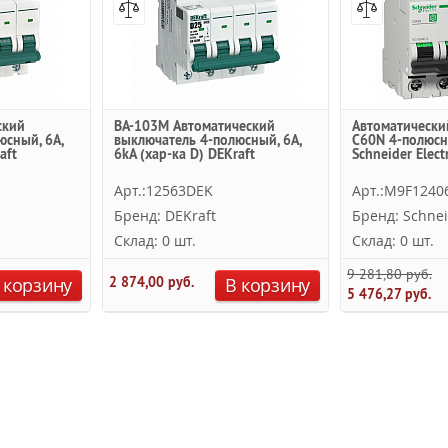
ский
ВА-103M Автоматический
Автоматически
юсный, 6А,
выключатель 4-полюсный, 6А,
C60N 4-полюсн
aft
6kА (хар-ка D) DEKraft
Schneider Electr
Арт.:12563DEK
Арт.:M9F1240
Бренд: DEKraft
Бренд: Schnei
Склад: 0 шт.
Склад: 0 шт.
9 281,80 руб.
 корзину
2 874,00 руб.
В корзину
5 476,27 руб.