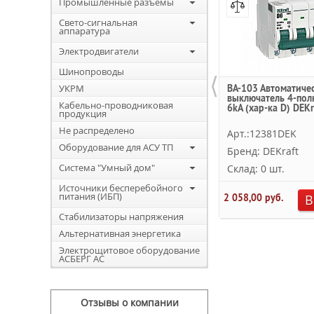
Промышленные разъемы
Свето-сигнальная
аппаратура
Электродвигатели
Шинопроводы
⟨
УКРМ
ВА-103 Автоматиче
выключатель 4-пол
Кабельно-проводниковая
6kA (хар-ка D) DEKr
продукция
Не распределено
Арт.:12381DEK
Оборудование для АСУ ТП
Бренд: DEKraft
Система "Умный дом"
Склад: 0 шт.
Источники бесперебойного
питания (ИБП)
2 058,00 руб.
В
Стабилизаторы напряжения
Альтернативная энергетика
Электрощитовое оборудование
АСБЕРГ АС
Отзывы о компании