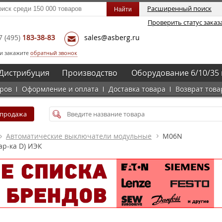
Расширенный поиск
Проверить статус заказ
7
(495)
183-38-83
sales@asberg.ru
и закажите
обратный звонок
Дистрибуция
Производство
Оборудование 6/10/35 
аров
Оформление и оплата
Доставка товара
Возврат това
спродажа
Автоматические выключатели модульные
M06N
ар-ка D) ИЭК