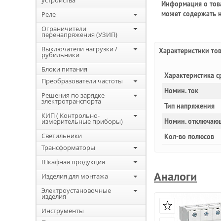
устройства
Информация о това
может содержать н
Реле
Ограничители
перенапряжения (УЗИП)
Выключатели нагрузки /
Характеристики то
рубильники
Блоки питания
Характеристика с
Преобразователи частоты
Номин. ток
Решения по зарядке
электротранспорта
Тип напряжения
КИП ( Контрольно-
измерительные приборы)
Номин. отключаю
Светильники
Кол-во полюсов
Трансформаторы
Шкафная продукция
Аналоги
Изделия для монтажа
Электроустановочные
изделия
Инструменты