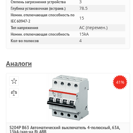
3
Степень загрязнения устройства
78.5
Глубина установочная (встраив.)
Номин. отключающая способность по
15
IEC 60947-2
AC (перемен.)
Тип напряжения
15kA
Номин. отключающая способность
4
Кол-во полюсов
Аналоги
41%
S204P B63 Автоматический выключатель 4-полюсный, 63А,
15kA (хар-ка B) ABB