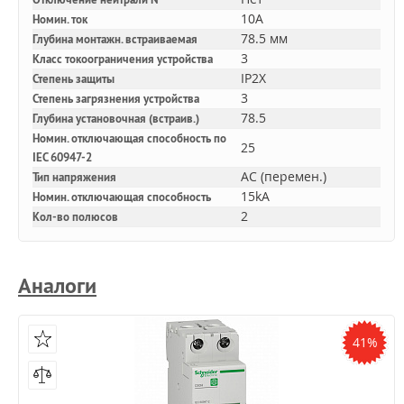
10A
Номин. ток
78.5 мм
Глубина монтажн. встраиваемая
3
Класс токоограничения устройства
IP2X
Степень защиты
3
Степень загрязнения устройства
78.5
Глубина установочная (встраив.)
Номин. отключающая способность по
25
IEC 60947-2
AC (перемен.)
Тип напряжения
15kA
Номин. отключающая способность
2
Кол-во полюсов
Аналоги
41%