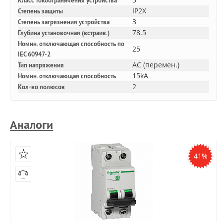
Класс токоограничения устройства
IP2X
Степень защиты
3
Степень загрязнения устройства
78.5
Глубина установочная (встраив.)
Номин. отключающая способность по
25
IEC 60947-2
AC (перемен.)
Тип напряжения
15kA
Номин. отключающая способность
2
Кол-во полюсов
Аналоги
41%