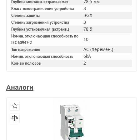
78.5 мм
Глубина монтажн. встраиваемая
3
Класс токоограничения устройства
IP2X
Степень защиты
3
Степень загрязнения устройства
78.5
Глубина установочная (встраив.)
Номин. отключающая способность по
10
IEC 60947-2
AC (перемен.)
Тип напряжения
6kA
Номин. отключающая способность
2
Кол-во полюсов
Аналоги