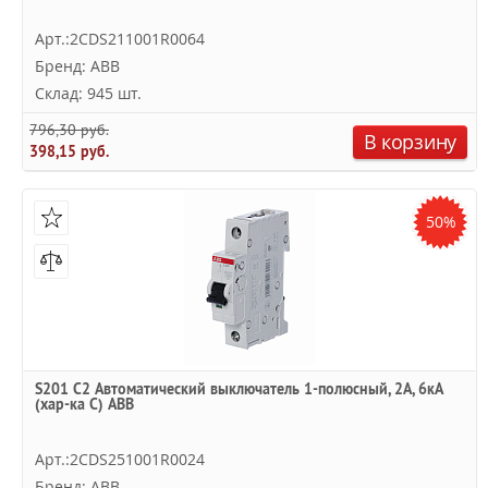
Арт.:2CDS211001R0064
Бренд: ABB
Склад: 945 шт.
796,30 руб.
В корзину
398,15 руб.
50%
S201 C2 Автоматический выключатель 1-полюсный, 2А, 6кА
(хар-ка C) ABB
Арт.:2CDS251001R0024
Бренд: ABB