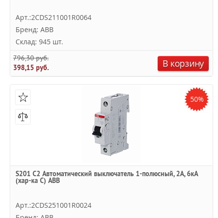
Арт.:2CDS211001R0064
Бренд: ABB
Склад: 945 шт.
796,30 руб.
В корзину
398,15 руб.
50%
S201 C2 Автоматический выключатель 1-полюсный, 2А, 6кА
(хар-ка C) ABB
Арт.:2CDS251001R0024
Бренд: ABB