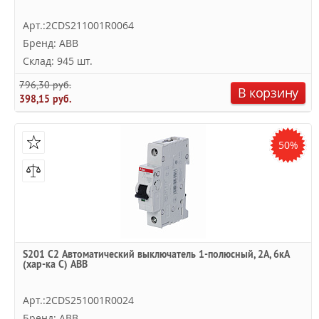
Арт.:2CDS211001R0064
Бренд: ABB
Склад: 945 шт.
796,30 руб.
В корзину
398,15 руб.
50%
S201 C2 Автоматический выключатель 1-полюсный, 2А, 6кА
(хар-ка C) ABB
Арт.:2CDS251001R0024
Бренд: ABB