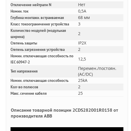
Нет
Отключение нейтрали N
0,5A
Номин. ток
68 мм
Глубина монтажн. встраиваемая
3
Класс токоограничения устройства
Количество модулей (модульная
2
ширина)
IP2X
Степень защиты
2
Степень загрязнения устройства
Номин. отключающая способность по
12,5
IEC 60947-2
Перемен./постоян.
Тип напряжения
(AC/DC)
25kA
Номин. отключающая способность
2
Кол-во полюсов
25
Макс. сечение кабеля
Описание товарной позиции 2CDS282001R0158 от
производителя ABB