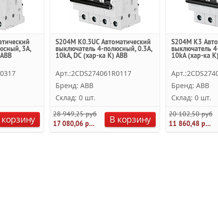
атический
S204M K0.3UC Автоматический
S204M K3 Авто
юсный, 3А,
выключатель 4-полюсный, 0.3А,
выключатель 4
 ABB
10kA, DC (хар-ка K) ABB
10kA (хар-ка K
R0317
Арт.:2CDS274061R0117
Арт.:2CDS274
Бренд: ABB
Бренд: ABB
Склад: 0 шт.
Склад: 0 шт.
28 949,25 руб.
20 102,50 руб.
 корзину
В корзину
17 080,06 руб.
11 860,48 руб.