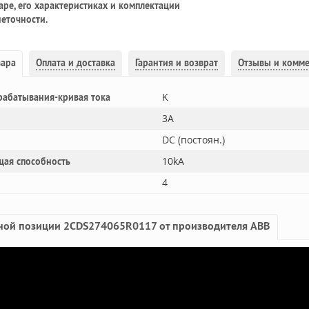
ре, его характеристиках и комплектации
еточности.
вара
Оплата и доставка
Гарантия и возврат
Отзывы и комм
K
рабатывания-кривая тока
3A
DC (постоян.)
10kA
щая способность
4
ной позиции 2CDS274065R0117 от производителя ABB