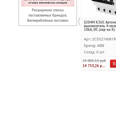
Расширение списка
поставляемых брендов.
⟨
Бесперебойные поставки
S204M K3UC Автом
выключатель 4-пол
10kA, DC (хар-ка K)
Арт.:2CDS274061
Бренд: ABB
Склад: 0 шт.
25 005,52 руб.
В
14 753,26 руб.