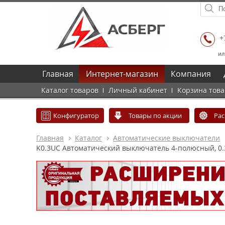
+
ил
Главная
Интернет-магазин
Компания
Каталог товаров
Личный кабинет
Корзина тов
Конфигуратор
Товары по акции
Ра
Главная
Каталог
Автоматические выключатели
K0.3UC Автоматический выключатель 4-полюсный, 0.3А