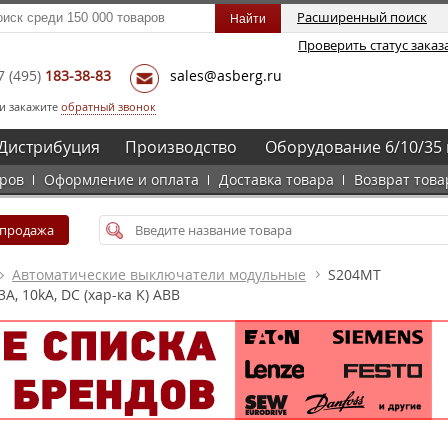
Расширенный поиск
Проверить статус заказ
7
(495)
183-38-83
sales@asberg.ru
и закажите
обратный звонок
Дистрибуция
Производство
Оборудование 6/10/35 
аров
Оформление и оплата
Доставка товара
Возврат това
спродажа
Автоматические выключатели модульные
S204MT
, 10kA, DC (хар-ка K) ABB