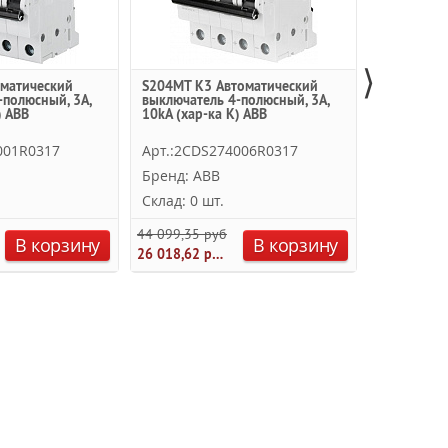
⟩
матический
S204MT K3 Автоматический
S204MT K3
-полюсный, 3А,
выключатель 4-полюсный, 3А,
выключате
) ABB
10kA (хар-ка K) ABB
10kA, DC (
001R0317
Арт.:2CDS274006R0317
Арт.:2CD
Бренд: ABB
Бренд: A
Склад: 0 шт.
Склад: 0 
44 099,35 руб.
В корзину
В корзину
26 018,62 руб.