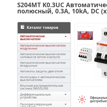
S204MT K0.3UC Автоматиче
полюсный, 0.3А, 10kA, DC (х
Каталог товаров
Автоматические
выключатели
Автоматические выключатели
модульные
Автоматические выключатели
силовые (в литом корпусе)
Автоматические выключатели
воздушные
Автоматы защиты двигателя
Аксессуары к автоматическим
выключателям
Втычная распределительная
система SMISSLINE
Дифференциальные
устройства
Официаль
дистрибью
Пускорегулирующие