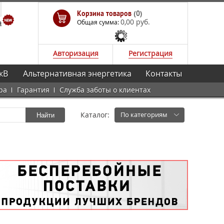
Корзина товаров
(0)
0,00 руб.
а
Общая сумма:
Авторизация
Регистрация
кВ
Альтернативная энергетика
Контакты
ра
Гарантия
Служба заботы о клиентах
Каталог:
По категориям
Найти