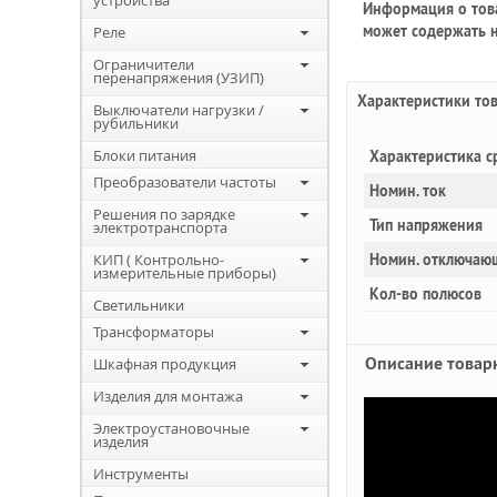
устройства
Информация о това
может содержать н
Реле
Ограничители
перенапряжения (УЗИП)
Характеристики то
Выключатели нагрузки /
рубильники
Блоки питания
Характеристика с
Преобразователи частоты
Номин. ток
Решения по зарядке
Тип напряжения
электротранспорта
КИП ( Контрольно-
Номин. отключаю
измерительные приборы)
Кол-во полюсов
Светильники
Трансформаторы
Описание товар
Шкафная продукция
Изделия для монтажа
Электроустановочные
изделия
Инструменты