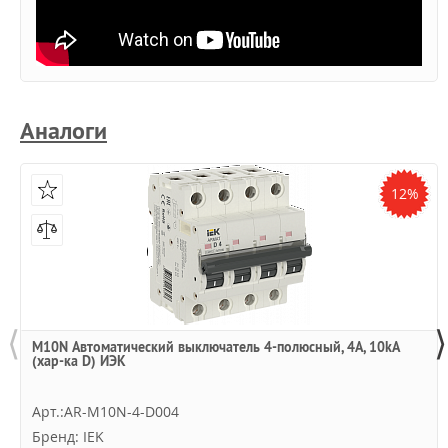
Аналоги
12%
⟨
⟩
M10N Автоматический выключатель 4-полюсный, 4А, 10kA
(хар-ка D) ИЭК
Арт.:AR-M10N-4-D004
Бренд: IEK