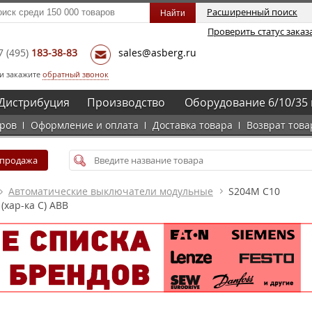
Расширенный поиск
Проверить статус заказ
7
(495)
183-38-83
sales@asberg.ru
и закажите
обратный звонок
Дистрибуция
Производство
Оборудование 6/10/35 
аров
Оформление и оплата
Доставка товара
Возврат това
спродажа
Автоматические выключатели модульные
S204M C10
(хар-ка C) ABB