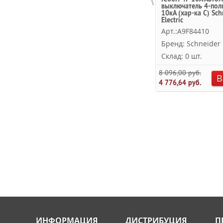
выключатель 4-пол
10кА (хар-ка C) Sch
Electric
Арт.:A9F84410
Бренд: Schneider E
Склад: 0 шт.
8 096,00 руб.
В
4 776,64 руб.
ИНФОРМАЦИЯ
ДИСТРИБУЦИЯ
П