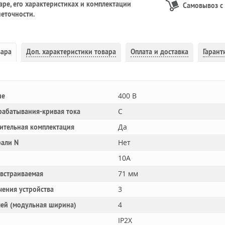
ре, его характеристиках и комплектации
Самовывоз с
еточности.
вара
Доп.
характеристики товара
Оплата и доставка
Гарант
400 В
ие
C
рабатывания-кривая тока
Да
ительная комплектация
Нет
рали N
10A
71 мм
 встраиваемая
3
чения устройства
4
лей (модульная ширина)
IP2X