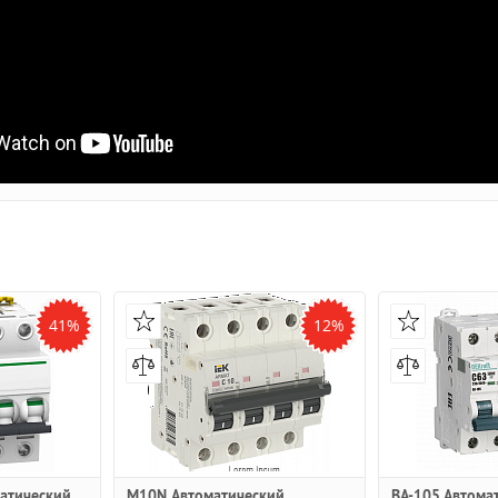
41%
12%
матический
M10N Автоматический
ВА-105 Автома