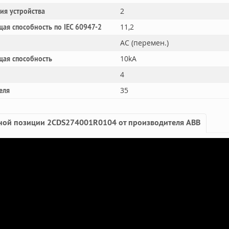
2
ния устройства
11,2
ая способность по IEC 60947-2
AC (перемен.)
10kA
щая способность
4
35
еля
ной позиции 2CDS274001R0104 от производителя ABB