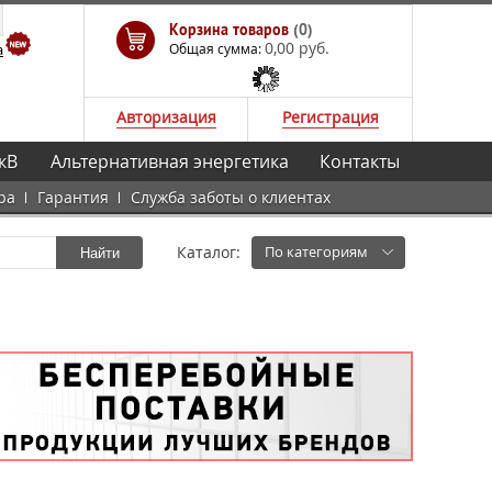
Корзина товаров
(0)
0,00 руб.
а
Общая сумма:
Авторизация
Регистрация
кВ
Альтернативная энергетика
Контакты
ра
Гарантия
Служба заботы о клиентах
Каталог:
По категориям
Найти