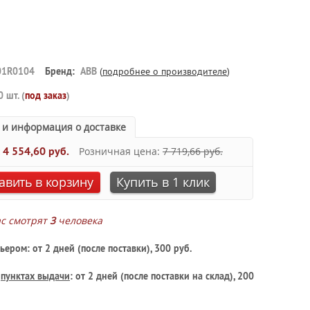
01R0104
Бренд:
ABB
(
подробнее о производителе
)
0 шт. (
под заказ
)
 и информация о доставке
:
4 554,60 руб.
Розничная цена:
7 719,66 руб.
авить в корзину
Купить в 1 клик
ас смотрят
3
человека
ьером: от 2 дней (после поставки), 300 руб.
в
пунктах выдачи
: от 2 дней (после поставки на склад), 200