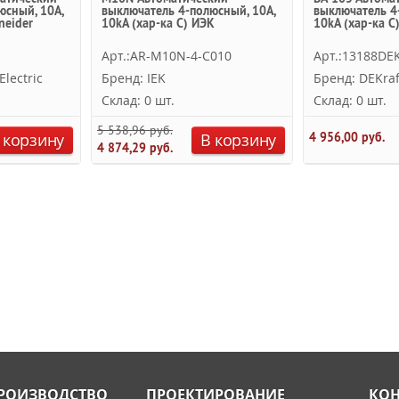
юсный, 10А,
выключатель 4-полюсный, 10А,
выключатель 4
neider
10kA (хар-ка C) ИЭК
10kА (хар-ка С
Арт.:AR-M10N-4-C010
Арт.:13188DE
lectric
Бренд: IEK
Бренд: DEKraf
Склад: 0 шт.
Склад: 0 шт.
5 538,96 руб.
 корзину
В корзину
4 956,00 руб.
4 874,29 руб.
РОИЗВОДСТВО
ПРОЕКТИРОВАНИЕ
КОН