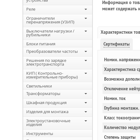
устройства
Информация о това
может содержать н
Реле
Ограничители
перенапряжения (УЗИП)
Выключатели нагрузки /
Характеристики то
рубильники
Блоки питания
Сертификаты
Преобразователи частоты
Номин. напряжен
Решения по зарядке
электротранспорта
Характеристика с
КИП ( Контрольно-
измерительные приборы)
Возможна дополн
Светильники
Отключение нейт
Трансформаторы
Номин. ток
Шкафная продукция
Глубина монтажн.
Изделия для монтажа
Класс токоограни
Электроустановочные
изделия
Количество моду
Инструменты
Степень защиты