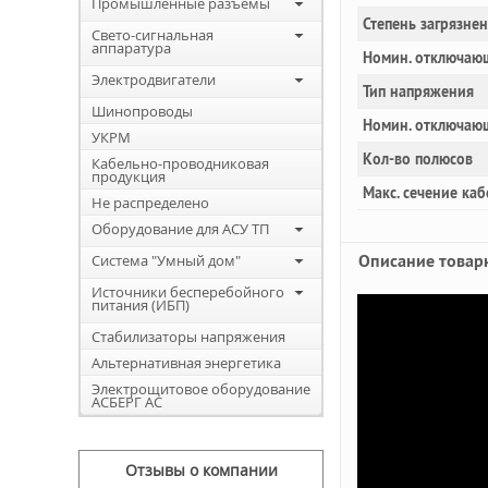
Промышленные разъемы
Степень загрязне
Свето-сигнальная
аппаратура
Номин. отключающ
Электродвигатели
Тип напряжения
Шинопроводы
Номин. отключаю
УКРМ
Кол-во полюсов
Кабельно-проводниковая
продукция
Макс. сечение каб
Не распределено
Оборудование для АСУ ТП
Описание товар
Система "Умный дом"
Источники бесперебойного
питания (ИБП)
Стабилизаторы напряжения
Альтернативная энергетика
Электрощитовое оборудование
АСБЕРГ АС
Отзывы о компании