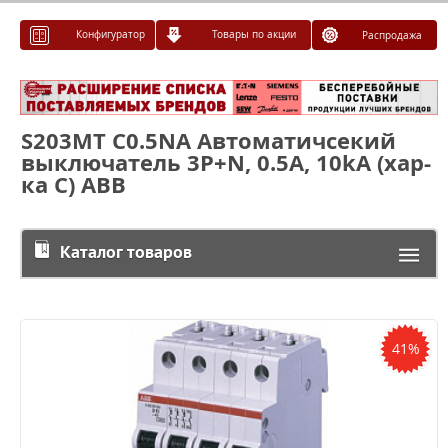
Конфигуратор
Товары по акции
Распродажа
S203MT C0.5NA Автоматичсекий
выключатель 3P+N, 0.5А, 10kA (хар-
ка C) ABB
Каталог товаров
41%