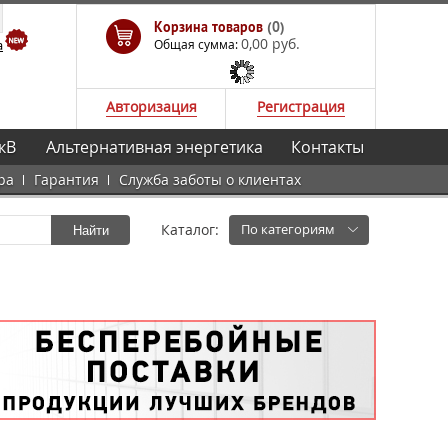
Корзина товаров
(0)
0,00 руб.
а
Общая сумма:
Авторизация
Регистрация
кВ
Альтернативная энергетика
Контакты
ра
Гарантия
Служба заботы о клиентах
Каталог:
По категориям
Найти