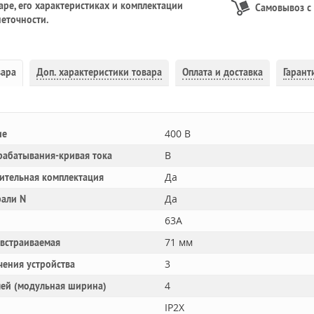
ре, его характеристиках и комплектации
Самовывоз с
еточности.
вара
Доп.
характеристики товара
Оплата и доставка
Гарант
400 В
ие
B
рабатывания-кривая тока
Да
ительная комплектация
Да
рали N
63A
71 мм
 встраиваемая
3
чения устройства
4
лей (модульная ширина)
IP2X