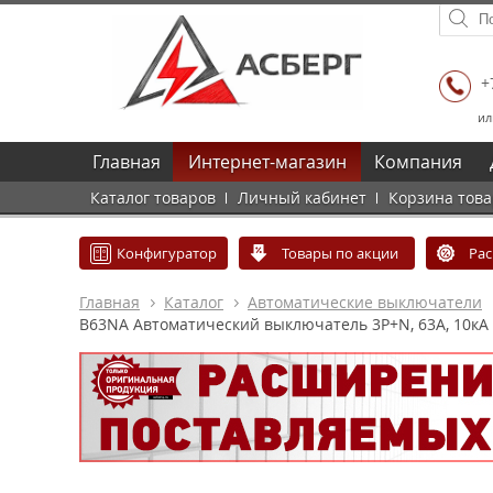
+
ил
Главная
Интернет-магазин
Компания
Каталог товаров
Личный кабинет
Корзина тов
Конфигуратор
Товары по акции
Ра
Главная
Каталог
Автоматические выключатели
B63NA Автоматический выключатель 3P+N, 63А, 10кА (