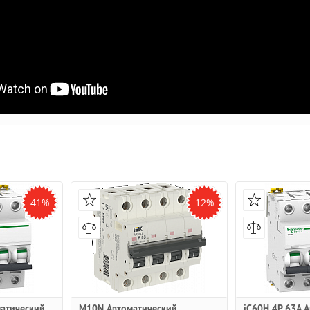
41%
12%
матический
M10N Автоматический
iC60H 4P 63A 