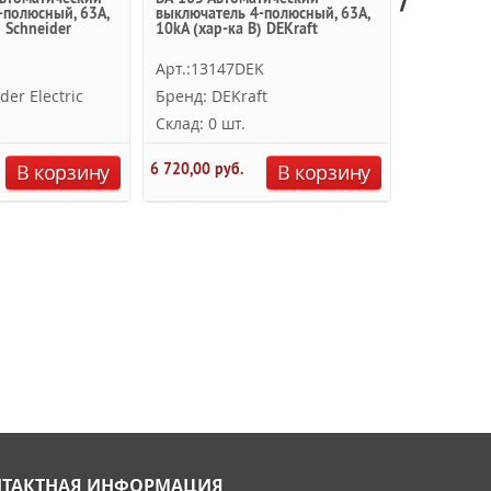
-полюсный, 63A,
выключатель 4-полюсный, 63А,
63a b Schne
) Schneider
10kА (хар-ка B) DEKraft
Арт.:13147DEK
Арт.:A9N
der Electric
Бренд: DEKraft
Бренд: Sc
Склад: 0 шт.
Склад: 0 
38 068,80 
В корзину
6 720,00 руб.
В корзину
ТАКТНАЯ ИНФОРМАЦИЯ