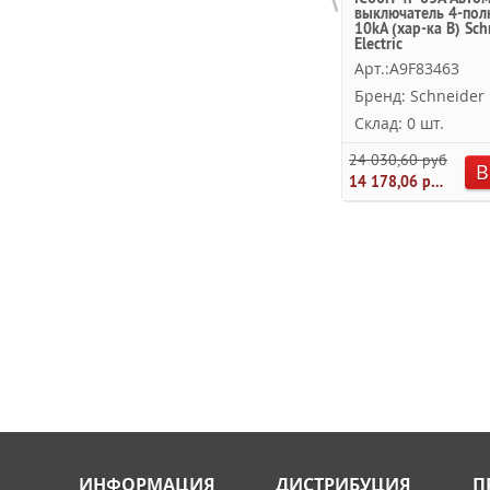
выключатель 4-пол
10kA (хар-ка B) Sch
Electric
Арт.:A9F83463
Бренд: Schneider E
Склад: 0 шт.
24 030,60 руб.
В
14 178,06 руб.
ИНФОРМАЦИЯ
ДИСТРИБУЦИЯ
П