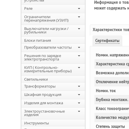
устройства
Информация о това
может содержать н
Реле
Ограничители
перенапряжения (УЗИП)
Выключатели нагрузки /
Характеристики то
рубильники
Блоки питания
Сертификаты
Преобразователи частоты
Номин. напряжен
Решения по зарядке
электротранспорта
Характеристика с
КИП ( Контрольно-
измерительные приборы)
Возможна дополн
Светильники
Отключение нейт
Трансформаторы
Номин. ток
Шкафная продукция
Глубина монтажн.
Изделия для монтажа
Класс токоограни
Электроустановочные
изделия
Количество моду
Инструменты
Степень защиты