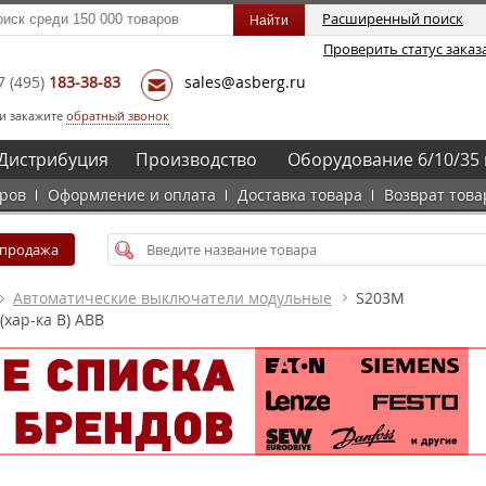
Расширенный поиск
Проверить статус заказ
7
(495)
183-38-83
sales@asberg.ru
и закажите
обратный звонок
Дистрибуция
Производство
Оборудование 6/10/35 
аров
Оформление и оплата
Доставка товара
Возврат това
спродажа
Автоматические выключатели модульные
S203M
хар-ка B) ABB