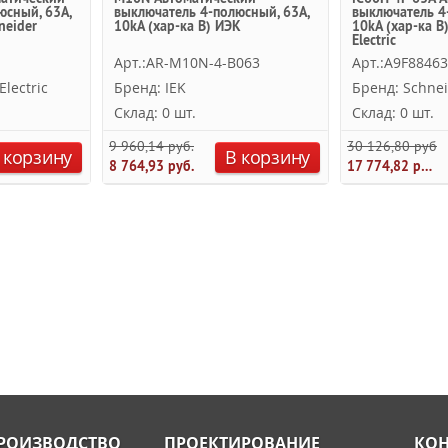
юсный, 63A,
выключатель 4-полюсный, 63А,
выключатель 4
neider
10kA (хар-ка B) ИЭК
10kA (хар-ка B
Electric
Арт.:AR-M10N-4-B063
Арт.:A9F88463
lectric
Бренд: IEK
Бренд: Schnei
Склад: 0 шт.
Склад: 0 шт.
9 960,14 руб.
30 126,80 руб.
 корзину
В корзину
8 764,93 руб.
17 774,82 руб.
РОИЗВОДСТВО
ПРОЕКТИРОВАНИЕ
КОН