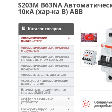
S203M B63NA Автоматическ
10кА (хар-ка B) ABB
Каталог товаров
Автоматические
выключатели
Автоматические выключатели
модульные
Автоматические выключатели
силовые (в литом корпусе)
Автоматические выключатели
воздушные
Автоматы защиты двигателя
Аксессуары к автоматическим
выключателям
Втычная распределительная
система SMISSLINE
Дифференциальные
устройства
Официаль
дистрибью
Пускорегулирующие