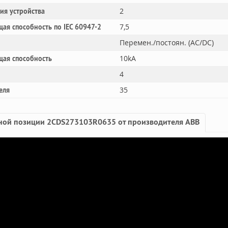
2
ния устройства
7,5
ая способность по IEC 60947-2
Перемен./постоян. (AC/DC)
10kA
щая способность
4
35
еля
ной позиции 2CDS273103R0635 от производителя ABB