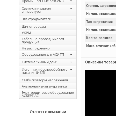
Промышленные разъемы
Степень загрязне
Свето-сигнальная
аппаратура
Номин. отключающ
Электродвигатели
Тип напряжения
Шинопроводы
Номин. отключаю
УКРМ
Кол-во полюсов
Кабельно-проводниковая
продукция
Макс. сечение каб
Не распределено
Оборудование для АСУ ТП
Описание товар
Система "Умный дом"
Источники бесперебойного
питания (ИБП)
Стабилизаторы напряжения
Альтернативная энергетика
Электрощитовое оборудование
АСБЕРГ АС
Отзывы о компании