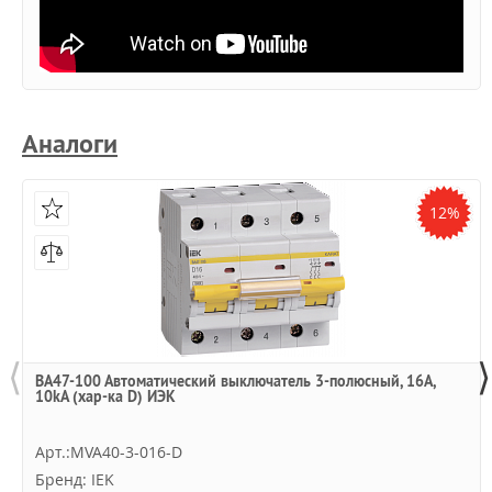
Аналоги
12%
⟨
⟩
ВА47-100 Автоматический выключатель 3-полюсный, 16А,
10kA (хар-ка D) ИЭК
Арт.:MVA40-3-016-D
Бренд: IEK