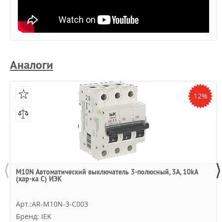
Аналоги
12%
⟨
⟩
M10N Автоматический выключатель 3-полюсный, 3А, 10kA
(хар-ка C) ИЭК
Арт.:AR-M10N-3-C003
Бренд: IEK