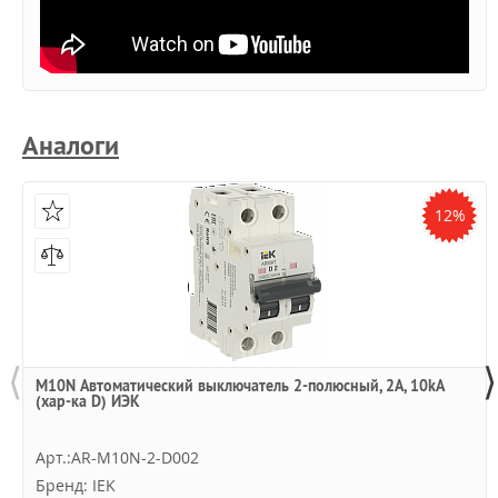
Аналоги
12%
⟨
⟩
M10N Автоматический выключатель 2-полюсный, 2А, 10kA
(хар-ка D) ИЭК
Арт.:AR-M10N-2-D002
Бренд: IEK