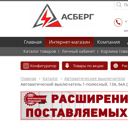
+
ил
Главная
Интернет-магазин
Компания
Каталог товаров
Личный кабинет
Корзина тов
Конфигуратор
Товары по акции
Ра
Главная
Каталог
Автоматические выключатели
Автоматический выключатель 1-полюсный, 13А, 6кА (х