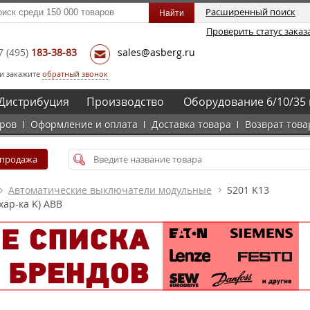
Расширенный поиск
Проверить статус заказ
7
(495)
183-38-83
sales@asberg.ru
и закажите
обратный звонок
Дистрибуция
Производство
Оборудование 6/10/35 
аров
Оформление и оплата
Доставка товара
Возврат това
спродажа
Автоматические выключатели модульные
S201 K13
ар-ка K) ABB