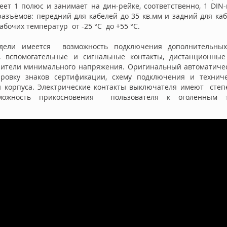
еет 1 полюс и занимает на дин-рейке, соответственно, 1 DIN-
азъёмов: передний для кабелей до 35 кв.мм и задний для каб
бочих температур от -25 °C до +55 °C.
дели имеется возможность подключения дополнительных 
, вспомогательные и сигнальные контакты, дистанционные
пители минимального напряжения. Оригинальный автоматич
ровку знаков сертификации, схему подключения и техниче
 корпуса.
Электрические контакты выключателя имеют степе
можность прикосновения пользователя к оголённым т