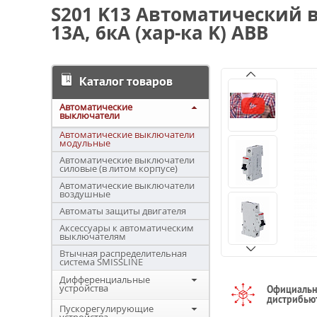
S201 K13 Автоматический 
13А, 6кА (хар-ка K) ABB
Каталог товаров
Автоматические
выключатели
Автоматические выключатели
модульные
Автоматические выключатели
силовые (в литом корпусе)
Автоматические выключатели
воздушные
Автоматы защиты двигателя
Аксессуары к автоматическим
выключателям
Втычная распределительная
система SMISSLINE
Дифференциальные
устройства
Официаль
дистрибью
Пускорегулирующие