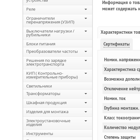
устройства
Информация о това
может содержать н
Реле
Ограничители
перенапряжения (УЗИП)
Выключатели нагрузки /
Характеристики то
рубильники
Блоки питания
Сертификаты
Преобразователи частоты
Номин. напряжен
Решения по зарядке
электротранспорта
Характеристика с
КИП ( Контрольно-
измерительные приборы)
Возможна дополн
Светильники
Отключение нейт
Трансформаторы
Номин. ток
Шкафная продукция
Глубина монтажн.
Изделия для монтажа
Класс токоограни
Электроустановочные
изделия
Количество моду
Инструменты
Степень защиты