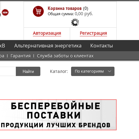
Корзина товаров
(0)
0,00 руб.
а
Общая сумма:
Авторизация
Регистрация
кВ
Альтернативная энергетика
Контакты
ра
Гарантия
Служба заботы о клиентах
Каталог:
По категориям
Найти