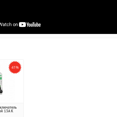
41%
ключатель
й 13A K