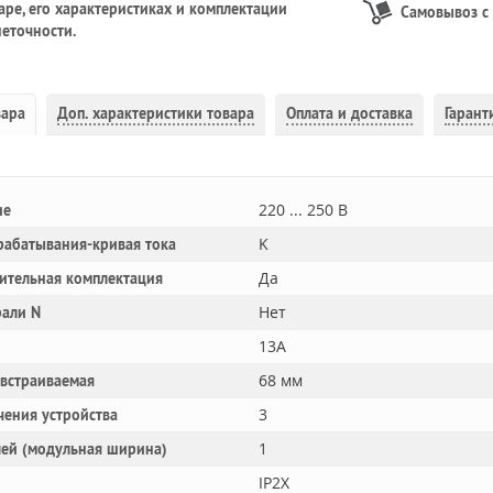
ре, его характеристиках и комплектации
Самовывоз с
еточности.
вара
Доп.
характеристики товара
Оплата и доставка
Гарант
220 ... 250 В
ие
K
рабатывания-кривая тока
Да
ительная комплектация
Нет
рали N
13A
68 мм
 встраиваемая
3
чения устройства
1
лей (модульная ширина)
IP2X