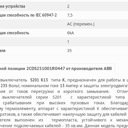
2
ния устройства
7,5
ая способность по IEC 60947-2
AC (перемен.)
6kA
щая способность
1
35
еля
ной позиции 2CDS251001R0447 от производителя ABB
 выключатель
типа
, предназначен для работы в 
S201 K13
K
о
Вольт, номинальном токе
Ампер и защиты электродвигат
235
13
ния от токов перегрузки и короткого замыкания. Отлич
х выключателей серии S201 с характеристикой типа 
о срабатывания при высоких пусковых токах. Благодар
у термоэлементу, аппарат с характеристикой К обеспечивае
ерхтоков, а также обеспечивает наилучшую защиту для кабелей
ателя выполнен из термопласта, устойчивого к механ
чение подключаемых кабелей - 35 кв.мм. Данная модель пре