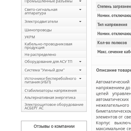
Промышленные разъемы
Степень загрязне
Свето-сигнальная
аппаратура
Номин. отключающ
Электродвигатели
Тип напряжения
Шинопроводы
Номин. отключаю
УКРМ
Кол-во полюсов
Кабельно-проводниковая
продукция
Макс. сечение каб
Не распределено
Оборудование для АСУ ТП
Описание товар
Система "Умный дом"
Источники бесперебойного
Автоматический
питания (ИБП)
напряжением д
Стабилизаторы напряжения
цепей управле
Альтернативная энергетика
автоматически
Электрощитовое оборудование
нежелательног
АСБЕРГ АС
биметаллическом
элементов от св
Корпус выключ
Отзывы о компании
максимальное се