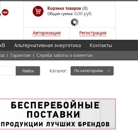
Корзина товаров
(0)
0,00 руб.
а
Общая сумма:
Авторизация
Регистрация
кВ
Альтернативная энергетика
Контакты
ра
Гарантия
Служба заботы о клиентах
Каталог:
По категориям
Найти