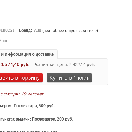
01R0251
Бренд:
ABB
(
подробнее о производителе
)
6 шт.
 и информация о доставке
:
1 574,40 руб.
Розничная цена:
2 422,14 руб.
авить в корзину
Купить в 1 клик
ас смотрят
19
человек
ьером: Послезавтра, 300 руб.
в
пунктах выдачи
: Послезавтра, 200 руб.