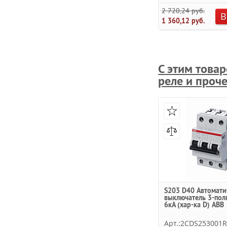
2 720,24 руб.
В
1 360,12 руб.
С этим това
реле и проч
S203 D40 Автомати
выключатель 3-пол
6кА (хар-ка D) ABB
Арт.:2CDS253001