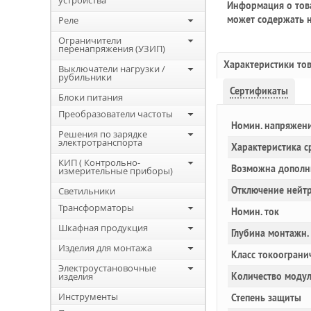
устройства
Информация о това
может содержать н
Реле
Ограничители
перенапряжения (УЗИП)
Характеристики то
Выключатели нагрузки /
рубильники
Сертификаты
Блоки питания
Преобразователи частоты
Номин. напряжен
Решения по зарядке
электротранспорта
Характеристика с
КИП ( Контрольно-
Возможна дополн
измерительные приборы)
Отключение нейт
Светильники
Трансформаторы
Номин. ток
Шкафная продукция
Глубина монтажн.
Изделия для монтажа
Класс токоограни
Электроустановочные
изделия
Количество моду
Инструменты
Степень защиты