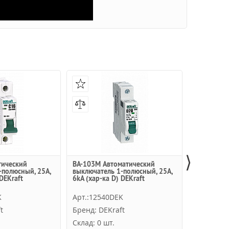
⟩
тический
ВА-103M Автоматический
Автоматич
-полюсный, 25А,
выключатель 1-полюсный, 25А,
C60N 1-по
 DEKraft
6kА (хар-ка D) DEKraft
Schneider E
K
Арт.:12540DEK
Арт.:M9F
t
Бренд: DEKraft
Бренд: Sc
Склад: 0 шт.
Склад: 0 