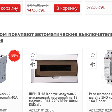
1 076,81 руб.
 корзину
В корзину
372,60 руб.
947,60 руб.
ром покупают автоматические выключате
ее
35%
ческий
ЩРН-П-18 Корпус модульный
Реле шаговое
юсный, 40А,
пластиковый, настенный на 18
шага) с 1NO к
модулей IP41 220х365х100мм
16A Finder
DEKraft
R0401
Арт.:31012DEK
Арт.:2021823