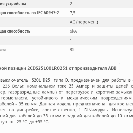
2
ния устройства
7,5
ая способность по IEC 60947-2
AC (перемен.)
6kA
щая способность
1
35
еля
ной позиции 2CDS251001R0251 от производителя ABB
й выключатель
типа
, предназначен для работы в 
S201 D25
D
 235 Вольт, номинальном токе
Ампер и защиты цепей с
25
ер, газоразрядные лампы) от перегрузок и коротких замыка
ермопласта, устойчивого к механическим повреждениям.
белей - 35 кв.мм. Данная модель предназначена для крепле
ет на дин-рейке, соответственно, 1 DIN-модуль. Использ
ний для кабелей до 35 кв.мм и задний для кабелей до 10 кв.
ур от -25 °C до +55 °C.