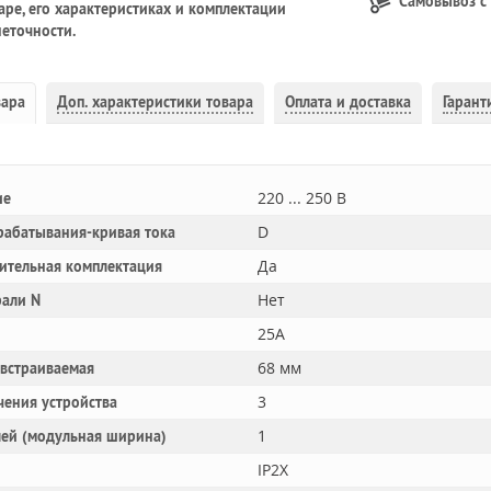
Самовывоз с
ре, его характеристиках и комплектации
еточности.
вара
Доп.
характеристики товара
Оплата и доставка
Гарант
220 ... 250 В
ие
D
рабатывания-кривая тока
Да
ительная комплектация
Нет
рали N
25A
68 мм
 встраиваемая
3
чения устройства
1
лей (модульная ширина)
IP2X