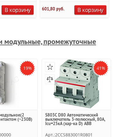
2 158,20 ру
В корзину
601,80 руб.
В корзину
1 273,34 ру
ли модульные, промежуточные
19%
41%
 модульное(2
S803C D80 Автоматический
онтактом (~230B)
выключатель 3-полюсный, 80А,
Icu=25кА (хар-ка D) ABB
00000
Арт.:2CCS883001R0801