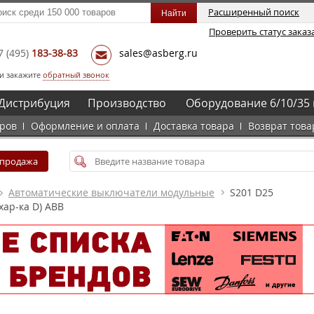
Расширенный поиск
Проверить статус заказ
7
(495)
183-38-83
sales@asberg.ru
и закажите
обратный звонок
Дистрибуция
Производство
Оборудование 6/10/35 
аров
Оформление и оплата
Доставка товара
Возврат това
спродажа
Автоматические выключатели модульные
S201 D25
хар-ка D) ABB