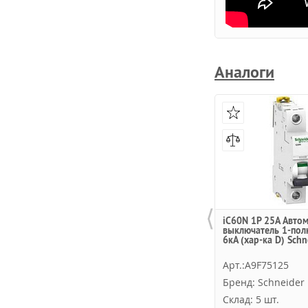
Аналоги
⟨
iC60N 1P 25A Авто
выключатель 1-пол
6кА (хар-ка D) Schne
Арт.:A9F75125
Бренд: Schneider E
Склад: 5 шт.