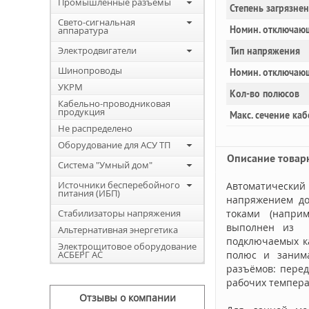
Промышленные разъемы
Степень загрязне
Свето-сигнальная
Номин. отключающ
аппаратура
Электродвигатели
Тип напряжения
Шинопроводы
Номин. отключаю
УКРМ
Кол-во полюсов
Кабельно-проводниковая
продукция
Макс. сечение каб
Не распределено
Оборудование для АСУ ТП
Описание товар
Система "Умный дом"
Источники бесперебойного
Автоматически
питания (ИБП)
напряжением до
Стабилизаторы напряжения
токами (наприм
выполнен из т
Альтернативная энергетика
подключаемых ка
Электрощитовое оборудование
АСБЕРГ АС
полюс и занима
разъёмов: перед
рабочих температ
Отзывы о компании