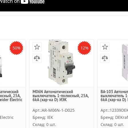
50%
12%
матический
M06N Автоматический
ВА-103 Автома
юсный, 25А,
выключатель 1-полюсный, 25А,
выключатель 1
ider Electric
6kA (хар-ка D) ИЭК
6kА (хар-ка D)
Арт.:AR-M06N-1-D025
Арт.:12339DE
lectric
Бренд: IEK
Бренд: DEKraf
Склад: 0 шт.
Склад: 0 шт.