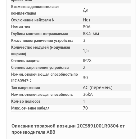
Возможна дополнительная
Да
комплектация
Нет
Отключение нейтрали N
80A
Номин. ток
88.5 мм
Глубина монтажн. встраиваемая
3
Класс токоограничения устройства
Количество модулей (модульная
1,5
ширина)
IP2X
Степень защиты
2
Степень загрязнения устройства
Номин. отключающая способность по
30
IEC 60947-2
AC (перемен.)
Тип напряжения
36kA
Номин. отключающая способность
1
Кол-во полюсов
70
Макс. сечение кабеля
Описание товарной позиции 2CCS891001R0804 от
производителя ABB