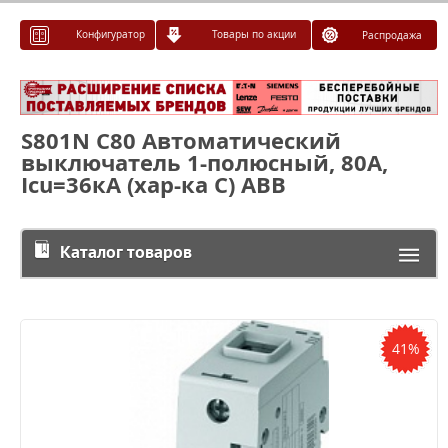
Конфигуратор
Товары по акции
Распродажа
S801N C80 Автоматический
выключатель 1-полюсный, 80А,
Icu=36кА (хар-ка C) ABB
Каталог товаров
41%