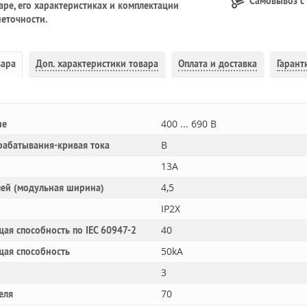
Самовывоз с
ре, его характеристиках и комплектации
еточности.
вара
Доп.
характеристики товара
Оплата и доставка
Гарант
400 ... 690 В
ие
B
рабатывания-кривая тока
13A
4,5
лей (модульная ширина)
IP2X
40
ая способность по IEC 60947-2
50kA
щая способность
3
70
еля