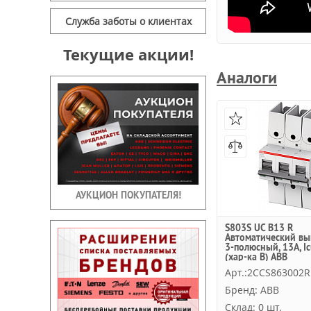
Служба заботы о клиентах
Текущие акции!
Аналоги
АУКЦИОН ПОКУПАТЕЛЯ!
S803S UC B13 R
Автоматический вы
3-полюсный, 13А, I
(хар-ка B) ABB
Арт.:2CCS863002R
Бренд: ABB
Склад: 0 шт.