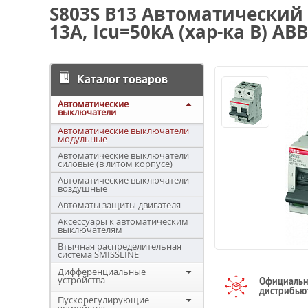
S803S B13 Автоматический
13А, Icu=50kA (хар-ка B) ABB
Каталог товаров
Автоматические
выключатели
Автоматические выключатели
модульные
Автоматические выключатели
силовые (в литом корпусе)
Автоматические выключатели
воздушные
Автоматы защиты двигателя
Аксессуары к автоматическим
выключателям
Втычная распределительная
система SMISSLINE
Дифференциальные
устройства
Официаль
дистрибью
Пускорегулирующие