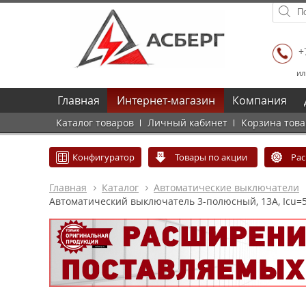
+
ил
Главная
Интернет-магазин
Компания
Каталог товаров
Личный кабинет
Корзина тов
Конфигуратор
Товары по акции
Ра
Главная
Каталог
Автоматические выключатели
Автоматический выключатель 3-полюсный, 13А, Icu=50