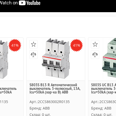
41%
41%
S803S B13 R Автоматический
S803S UC B13 
ключатель
выключатель 3-полюсный, 13А,
выключатель 3
cu=50kA
Icu=50kA (хар-ка B) ABB
Icu=50kA (хар-
1135
Арт.:2CCS863002R0135
Арт.:2CCS863
Бренд: ABB
Бренд: ABB
Склад: 0 шт.
Склад: 0 шт.