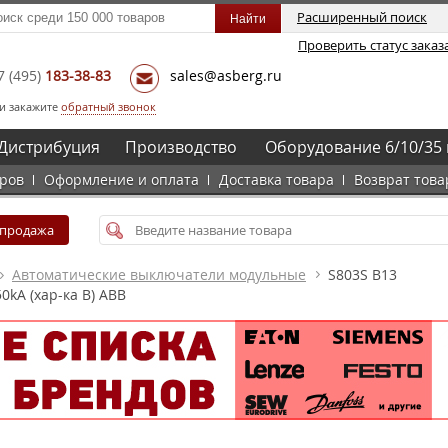
Расширенный поиск
Проверить статус заказ
7
(495)
183-38-83
sales@asberg.ru
и закажите
обратный звонок
Дистрибуция
Производство
Оборудование 6/10/35 
аров
Оформление и оплата
Доставка товара
Возврат това
спродажа
Автоматические выключатели модульные
S803S B13
kA (хар-ка B) ABB