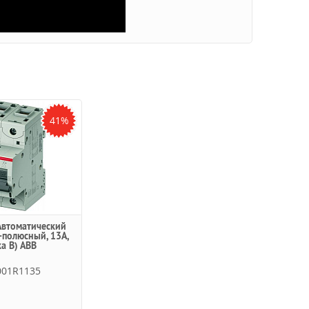
41%
Автоматический
-полюсный, 13А,
ка B) ABB
001R1135