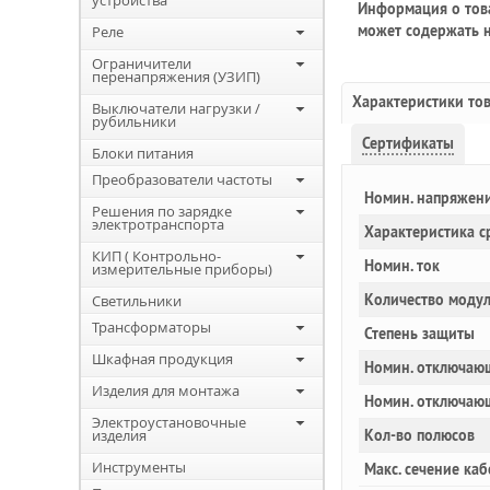
устройства
Информация о това
может содержать н
Реле
Ограничители
перенапряжения (УЗИП)
Характеристики то
Выключатели нагрузки /
рубильники
Сертификаты
Блоки питания
Преобразователи частоты
Номин. напряжен
Решения по зарядке
электротранспорта
Характеристика с
КИП ( Контрольно-
Номин. ток
измерительные приборы)
Количество моду
Светильники
Трансформаторы
Степень защиты
Шкафная продукция
Номин. отключающ
Изделия для монтажа
Номин. отключаю
Электроустановочные
изделия
Кол-во полюсов
Инструменты
Макс. сечение каб