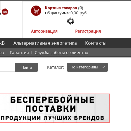
Корзина товаров
(0)
0,00 руб.
а
Общая сумма:
Авторизация
Регистрация
кВ
Альтернативная энергетика
Контакты
ра
Гарантия
Служба заботы о клиентах
Каталог:
По категориям
Найти