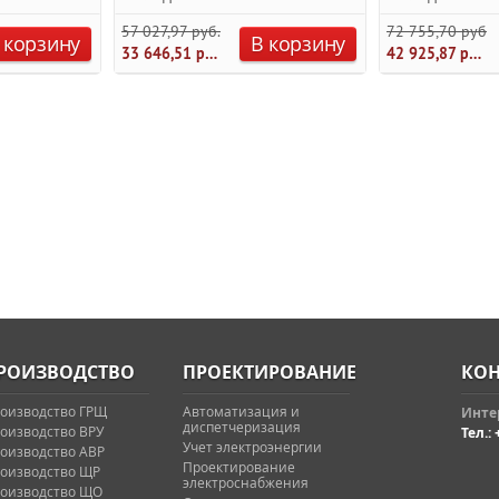
57 027,97 руб.
72 755,70 руб.
 корзину
В корзину
33 646,51 руб.
42 925,87 руб.
РОИЗВОДСТВО
ПРОЕКТИРОВАНИЕ
КОН
оизводство ГРЩ
Автоматизация и
Интер
диспетчеризация
оизводство ВРУ
Тел.: 
Учет электроэнергии
оизводство АВР
Проектирование
оизводство ЩР
электроснабжения
оизводство ЩО