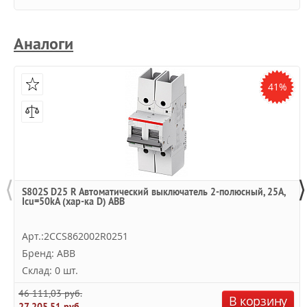
Аналоги
41%
⟨
⟩
S802S D25 R Автоматический выключатель 2-полюсный, 25А,
Icu=50kA (хар-ка D) ABB
Арт.:2CCS862002R0251
Бренд: ABB
Склад: 0 шт.
46 111,03 руб.
В корзину