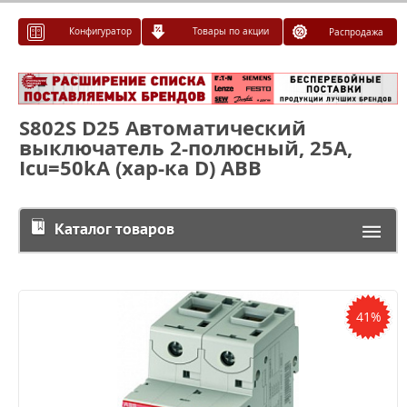
Конфигуратор
Товары по акции
Распродажа
S802S D25 Автоматический
выключатель 2-полюсный, 25А,
Icu=50kA (хар-ка D) ABB
Каталог товаров
41%