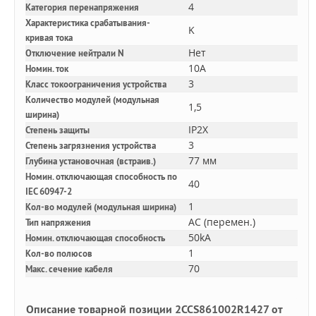
4
Категория перенапряжения
Характеристика срабатывания-
K
кривая тока
Нет
Отключение нейтрали N
10A
Номин. ток
3
Класс токоограничения устройства
Количество модулей (модульная
1,5
ширина)
IP2X
Степень защиты
3
Степень загрязнения устройства
77 мм
Глубина установочная (встраив.)
Номин. отключающая способность по
40
IEC 60947-2
1
Кол-во модулей (модульная ширина)
AC (перемен.)
Тип напряжения
50kA
Номин. отключающая способность
1
Кол-во полюсов
70
Макс. сечение кабеля
Описание товарной позиции 2CCS861002R1427 от