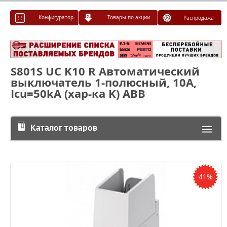
Конфигуратор
Товары по акции
Распродажа
S801S UC K10 R Автоматический
выключатель 1-полюсный, 10А,
Icu=50kA (хар-ка K) ABB
Каталог товаров
41%