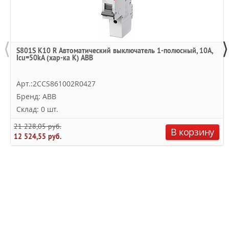
⟨
⟩
S801S K10 R Автоматический выключатель 1-полюсный, 10А,
Icu=50kA (хар-ка K) ABB
Арт.:2CCS861002R0427
Бренд: ABB
Склад: 0 шт.
21 228,05 руб.
В корзину
12 524,55 руб.