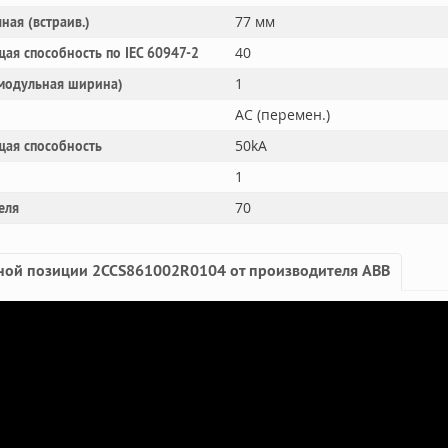
77 мм
ная (встраив.)
40
ая способность по IEC 60947-2
1
(модульная ширина)
AC (перемен.)
50kA
щая способность
1
70
еля
ной позиции 2CCS861002R0104 от производителя ABB