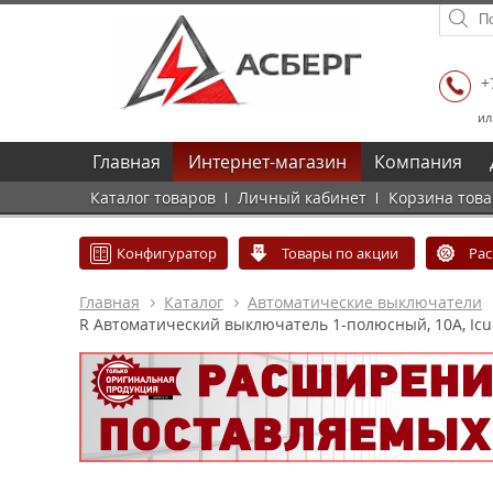
+
ил
Главная
Интернет-магазин
Компания
Каталог товаров
Личный кабинет
Корзина тов
Конфигуратор
Товары по акции
Ра
Главная
Каталог
Автоматические выключатели
R Автоматический выключатель 1-полюсный, 10А, Icu=