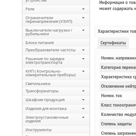
устройства
Информация о това
может содержать н
Реле
Ограничители
перенапряжения (УЗИП)
Выключатели нагрузки /
Характеристики то
рубильники
Блоки питания
Сертификаты
Преобразователи частоты
Номин. напряжен
Решения по зарядке
электротранспорта
Категория перен
КИП ( Контрольно-
измерительные приборы)
Характеристика с
Светильники
Отключение нейт
Трансформаторы
Номин. ток
Шкафная продукция
Класс токоограни
Изделия для монтажа
Количество моду
Электроустановочные
изделия
Степень защиты
Инструменты
Степень загрязне