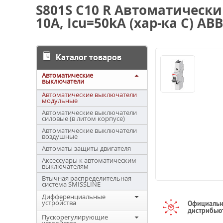
S801S C10 R Автоматическ
10А, Icu=50kA (хар-ка C) ABB
Каталог товаров
Автоматические
выключатели
Автоматические выключатели
модульные
Автоматические выключатели
силовые (в литом корпусе)
Автоматические выключатели
воздушные
Автоматы защиты двигателя
Аксессуары к автоматическим
выключателям
Втычная распределительная
система SMISSLINE
Дифференциальные
устройства
Официаль
дистрибью
Пускорегулирующие