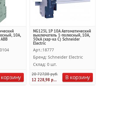
ический
NG125L 1P 10A Автоматический
юсный, 10А,
выключатель 1-полюсный, 10A,
 ABB
50кА (хар-ка C) Schneider
Electric
0104
Арт.:18777
Бренд: Schneider Electric
Склад: 0 шт.
20 727,08 руб.
 корзину
В корзину
12 228,98 руб.