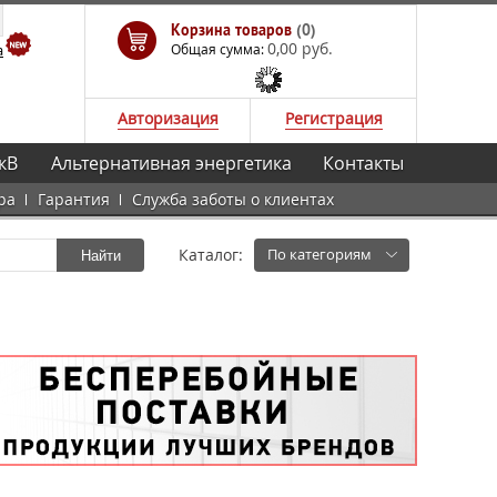
Корзина товаров
(0)
0,00 руб.
а
Общая сумма:
Авторизация
Регистрация
кВ
Альтернативная энергетика
Контакты
ра
Гарантия
Служба заботы о клиентах
Каталог:
По категориям
Найти