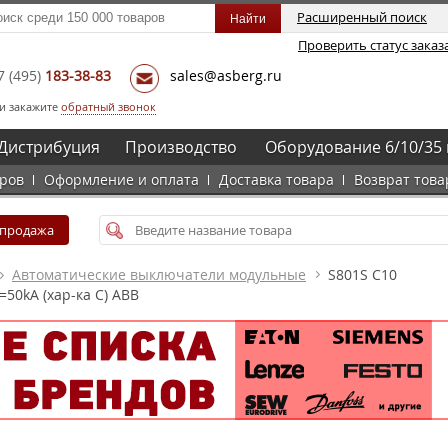
Расширенный поиск
Проверить статус заказ
7
(495)
183-38-83
sales@asberg.ru
и закажите
обратный звонок
Дистрибуция
Производство
Оборудование 6/10/35 
аров
Оформление и оплата
Доставка товара
Возврат това
спродажа
Автоматические выключатели модульные
S801S C10
50kA (хар-ка C) ABB