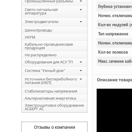
Промышленные разъемы
Глубина установоч
Свето-сигнальная
аппаратура
Номин. отключающ
Электродвигатели
Кол-во модулей 
Шинопроводы
Тип напряжения
УКРМ
Номин. отключаю
Кабельно-проводниковая
продукция
Кол-во полюсов
Не распределено
Макс. сечение каб
Оборудование для АСУ ТП
Система "Умный дом"
Источники бесперебойного
Описание товар
питания (ИБП)
Стабилизаторы напряжения
Альтернативная энергетика
Электрощитовое оборудование
АСБЕРГ АС
Отзывы о компании