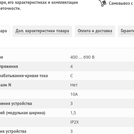
ре, его характеристиках и комплектации
Самовывоз с
еточности.
вара
Доп.
характеристики товара
Оплата и доставка
Гарант
400 ... 690 В
ие
4
апряжения
C
рабатывания-кривая тока
Нет
рали N
10A
3
чения устройства
1,5
лей (модульная ширина)
IP2X
3
ния устройства