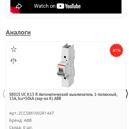
Аналоги
41%
⟨
⟩
S801S UC K13 R Автоматический выключатель 1-полюсный,
13А, Icu=50kA (хар-ка K) ABB
Арт.:2CCS861002R1447
Бренд: ABB
Склад: 0 шт.