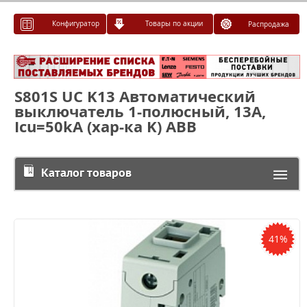
Конфигуратор
Товары по акции
Распродажа
S801S UC K13 Автоматический
выключатель 1-полюсный, 13А,
Icu=50kA (хар-ка K) ABB
Каталог товаров
41%