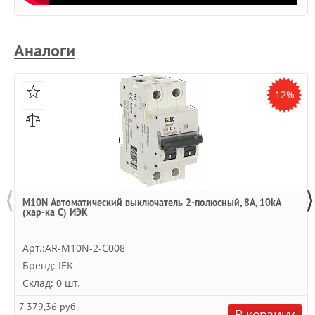
Аналоги
12%
⟨
⟩
M10N Автоматический выключатель 2-полюсный, 8А, 10kA
(хар-ка C) ИЭК
Арт.:AR-M10N-2-C008
Бренд: IEK
Склад: 0 шт.
7 379,36 руб.
В корзину