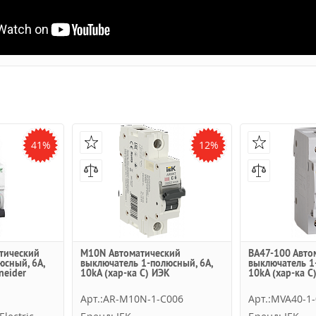
41%
12%
атический
M10N Автоматический
ВА47-100 Авто
юсный, 6А,
выключатель 1-полюсный, 6А,
выключатель 1
neider
10kA (хар-ка C) ИЭК
10kA (хар-ка C
Арт.:AR-M10N-1-C006
Арт.:MVA40-1