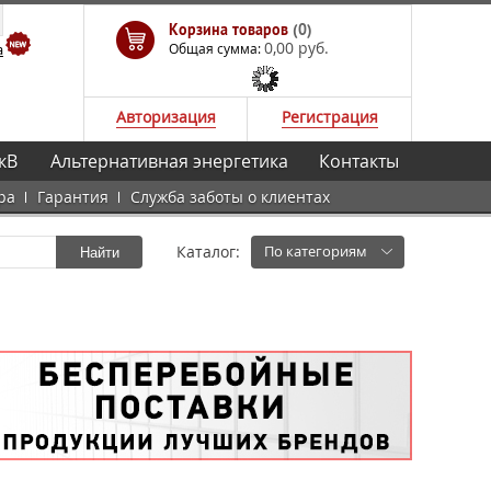
Корзина товаров
(0)
0,00 руб.
а
Общая сумма:
Авторизация
Регистрация
кВ
Альтернативная энергетика
Контакты
ра
Гарантия
Служба заботы о клиентах
Каталог:
По категориям
Найти