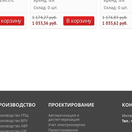
lectric
Бренд: IEK
Бренд: IEK
Склад: 0 шт.
Склад: 0 шт.
1 174,27 руб.
1 176,83 руб.
 корзину
В корзину
1 033,36 руб.
1 035,62 руб.
РОИЗВОДСТВО
ПРОЕКТИРОВАНИЕ
КОН
оизводство ГРЩ
Автоматизация и
Интер
диспетчеризация
оизводство ВРУ
Тел.: 
Учет электроэнергии
оизводство АВР
Проектирование
оизводство ЩР