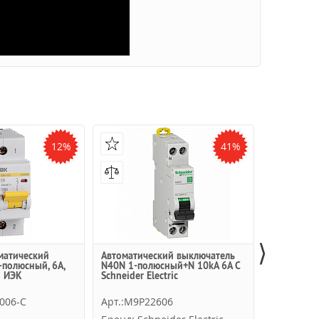
12%
41%
⟩
матический
Автоматический выключатель
Авт. выклю
-полюсный, 6А,
N40N 1-полюсный+N 10kA 6А С
C 6A (10 kA
) ИЭК
Schneider Electric
-006-C
Арт.:M9P22606
Арт.:2706