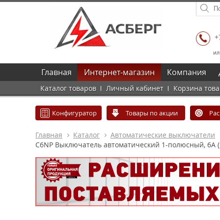
+
ил
Главная
Интернет-магазин
Компания
Каталог товаров
Личный кабинет
Корзина тов
Конфигуратор
Товары по акции
Ра
Главная
Каталог
Автоматические выключатели
C6NP Выключатель автоматический 1-полюсный, 6A (х