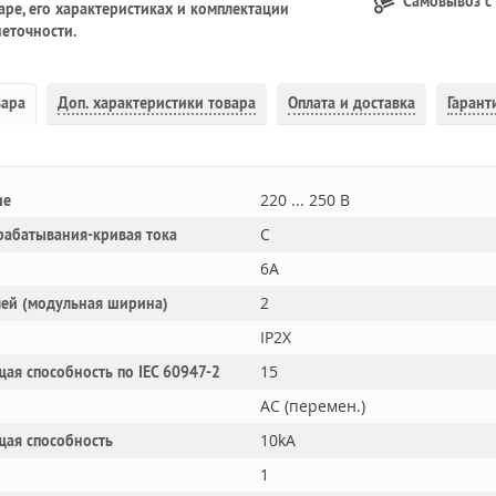
Самовывоз с
ре, его характеристиках и комплектации
еточности.
вара
Доп.
характеристики товара
Оплата и доставка
Гарант
220 ... 250 В
ие
C
рабатывания-кривая тока
6A
2
лей (модульная ширина)
IP2X
15
ая способность по IEC 60947-2
AC (перемен.)
10kA
щая способность
1