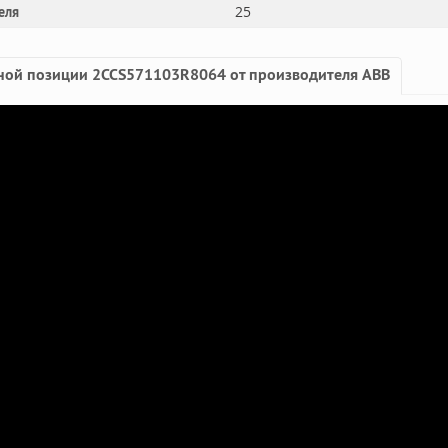
25
еля
ной позиции 2CCS571103R8064 от производителя ABB