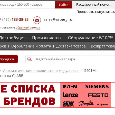
Расширенный поиск
Проверить статус заказ
7
(495)
183-38-83
sales@asberg.ru
и закажите
обратный звонок
Дистрибуция
Производство
Оборудование 6/10/35 
аров
Оформление и оплата
Доставка товара
Возврат това
спродажа
Автоматические выключатели модульные
S401M-
ар-ка С) ABB