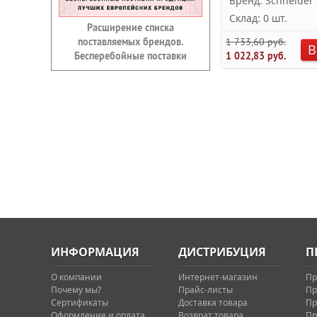
Бренд: Schneider E
Склад: 0 шт.
Расширение списка
поставляемых брендов.
1 733,60 руб.
В
Бесперебойные поставки
1 022,83 руб.
ИНФОРМАЦИЯ
ДИСТРИБУЦИЯ
П
О компании
Интернет-магазин
Пр
Почему мы?
Прайс-листы
Пр
Сертификаты
Доставка товара
Пр
Оформление и оплата
Возврат товара
Пр