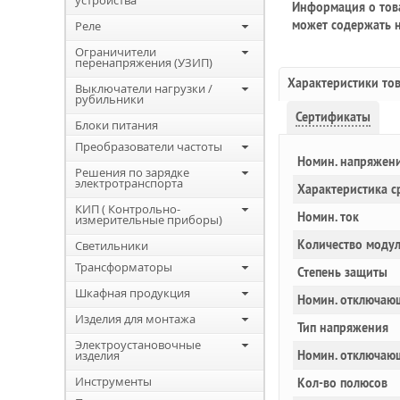
устройства
Информация о това
может содержать н
Реле
Ограничители
перенапряжения (УЗИП)
Характеристики то
Выключатели нагрузки /
рубильники
Сертификаты
Блоки питания
Преобразователи частоты
Номин. напряжен
Решения по зарядке
электротранспорта
Характеристика с
КИП ( Контрольно-
Номин. ток
измерительные приборы)
Количество моду
Светильники
Трансформаторы
Степень защиты
Шкафная продукция
Номин. отключающ
Изделия для монтажа
Тип напряжения
Электроустановочные
изделия
Номин. отключаю
Инструменты
Кол-во полюсов