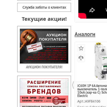
Служба заботы о клиентах
Текущие акции!
Аналоги
АУКЦИОН ПОКУПАТЕЛЯ!
⟨
iC60H 1P 6А Автом
выключатель 1-пол
10кА (хар-ка C) Sch
Electric
Арт.:A9F84106