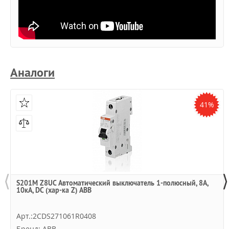
Аналоги
41%
⟨
⟩
S201M Z8UC Автоматический выключатель 1-полюсный, 8А,
10кА, DC (хар-ка Z) ABB
Арт.:2CDS271061R0408
Бренд: ABB