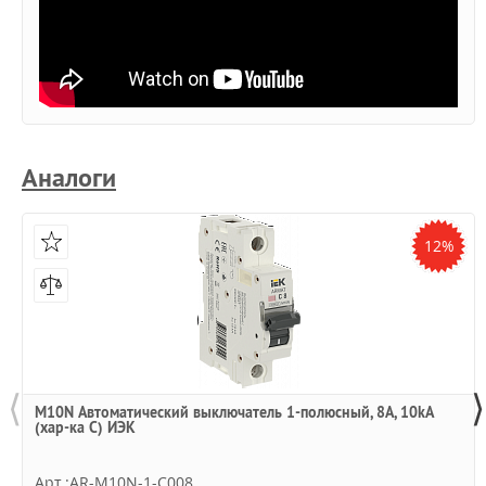
Аналоги
12%
⟨
⟩
M10N Автоматический выключатель 1-полюсный, 8А, 10kA
(хар-ка C) ИЭК
Арт.:AR-M10N-1-C008