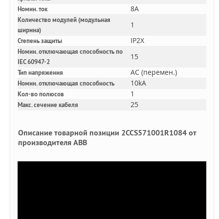
8A
Номин. ток
Количество модулей (модульная
1
ширина)
IP2X
Степень защиты
Номин. отключающая способность по
15
IEC 60947-2
AC (перемен.)
Тип напряжения
10kA
Номин. отключающая способность
1
Кол-во полюсов
25
Макс. сечение кабеля
Описание товарной позиции 2CCS571001R1084 от
производителя ABB