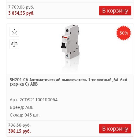
7 709,06 руб.
В корзину
3 854,53 руб.
50%
SH201 C6 Автоматический выключатель 1-полюсный, 6А, 6кА
(хар-ка C) ABB
Арт.:2CDS211001R0064
Бренд: ABB
Склад: 945 шт.
796,30 руб.
В корзину
398,15 руб.