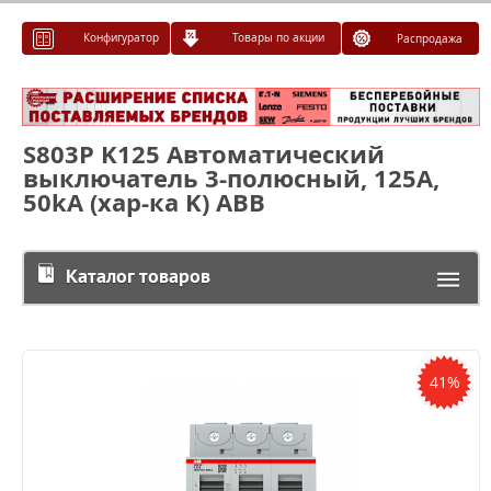
Конфигуратор
Товары по акции
Распродажа
S803P K125 Автоматический
выключатель 3-полюсный, 125A,
50kA (хар-ка K) ABB
Каталог товаров
41%