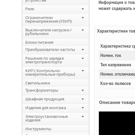
устройства
Информация о това
может содержать н
Реле
Ограничители
перенапряжения (УЗИП)
Выключатели нагрузки /
Характеристики то
рубильники
Блоки питания
Характеристика с
Преобразователи частоты
Номин. ток
Решения по зарядке
электротранспорта
Тип напряжения
КИП ( Контрольно-
измерительные приборы)
Номин. отключаю
Светильники
Кол-во полюсов
Трансформаторы
Шкафная продукция
Описание товар
Изделия для монтажа
Электроустановочные
изделия
Инструменты