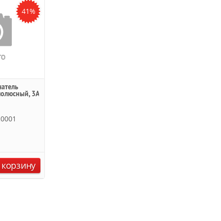
41%
атель
полюсный, 3A
R0001
 корзину