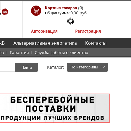
Корзина товаров
(0)
0,00 руб.
а
Общая сумма:
Авторизация
Регистрация
кВ
Альтернативная энергетика
Контакты
ра
Гарантия
Служба заботы о клиентах
Каталог:
По категориям
Найти