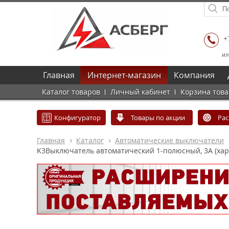
+
ил
Главная
Интернет-магазин
Компания
Каталог товаров
Личный кабинет
Корзина тов
Конфигуратор
Товары по акции
Ра
Главная
Каталог
Автоматические выключатели
K3Выключатель автоматический 1-полюсный, 3A (хар-