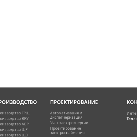
РОИЗВОДСТВО
ПРОЕКТИРОВАНИЕ
КОН
оизводство ГРЩ
Автоматизация и
Интер
диспетчеризация
оизводство ВРУ
Тел.: 
Учет электроэнергии
оизводство АВР
Проектирование
оизводство ЩР
электроснабжения
оизводство ЩО