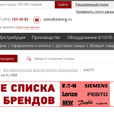
Расширенный поиск
Проверить статус заказ
7
(495)
183-38-83
sales@asberg.ru
и закажите
обратный звонок
Дистрибуция
Производство
Оборудование 6/10/35 
аров
Оформление и оплата
Доставка товара
Возврат това
спродажа
Автоматические выключатели модульные
S401P-
ка K) ABB