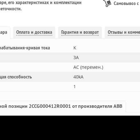
ре, его характеристиках и комплектации
Самовывоз с
еточности.
вара
Оплата и доставка
Гарантия и возврат
Отзывы и комм
K
рабатывания-кривая тока
3A
AC (перемен.)
40kA
щая способность
1
ной позиции 2CCG000412R0001 от производителя ABB