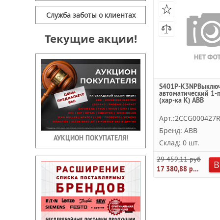
Служба заботы о клиентах
Текущие акции!
S401P-K3NPВыключ
автоматический 1-
(хар-ка K) ABB
Арт.:2CCG000427
Бренд: ABB
АУКЦИОН ПОКУПАТЕЛЯ!
Склад: 0 шт.
29 459,11 руб.
В
17 380,88 руб.