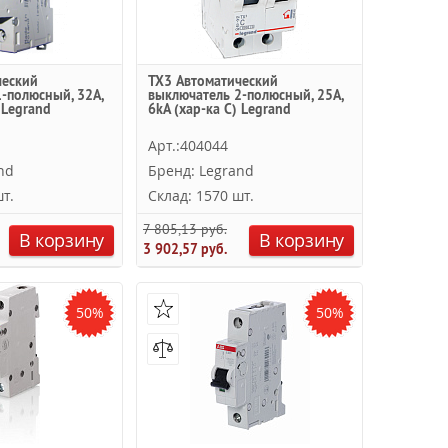
ческий
TX3 Автоматический
-полюсный, 32А,
выключатель 2-полюсный, 25А,
 Legrand
6kА (хар-ка C) Legrand
Арт.:404044
nd
Бренд: Legrand
т.
Склад: 1570 шт.
7 805,13 руб.
В корзину
В корзину
3 902,57 руб.
50%
50%