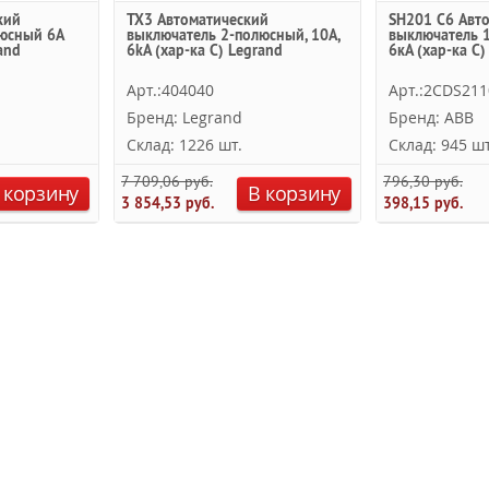
кий
TX3 Автоматический
SH201 C6 Авт
юсный 6A
выключатель 2-полюсный, 10А,
выключатель 1
and
6kА (хар-ка C) Legrand
6кА (хар-ка C)
Арт.:404040
Арт.:2CDS21
Бренд: Legrand
Бренд: ABB
Склад: 1226 шт.
Склад: 945 шт
7 709,06 руб.
796,30 руб.
 корзину
В корзину
3 854,53 руб.
398,15 руб.