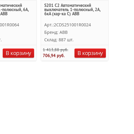
оматический
S201 C2 Автоматический
-полюсный, 6А,
выключатель 1-полюсный, 2А,
 ABB
6кА (хар-ка C) ABB
1001R0064
Арт.:2CDS251001R0024
Бренд: ABB
.
Склад: 887 шт.
1 413,88 руб.
В корзину
В корзину
706,94 руб.