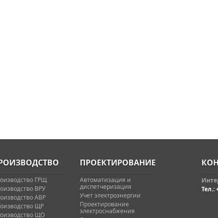
РОИЗВОДСТВО
ПРОЕКТИРОВАНИЕ
КОН
оизводство ГРЩ
Автоматизация и
Интер
диспетчеризация
оизводство ВРУ
Тел.: 
Учет электроэнергии
оизводство АВР
Проектирование
оизводство ЩР
электроснабжения
оизводство ЩО