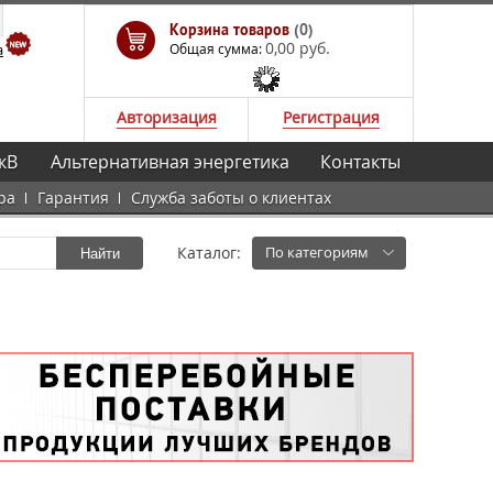
Корзина товаров
(0)
0,00 руб.
а
Общая сумма:
Авторизация
Регистрация
кВ
Альтернативная энергетика
Контакты
ра
Гарантия
Служба заботы о клиентах
Каталог:
По категориям
Найти