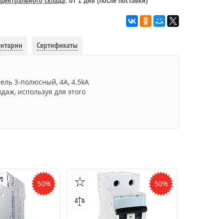
центрального склада
: от 1 дня (после поставки)
ентарии
Сертификаты
ль 3-полюсный, 4А, 4.5kA
даж, используя для этого
50%
50%