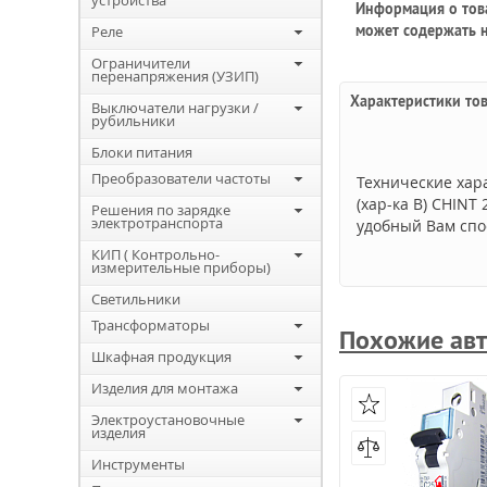
устройства
Информация о това
может содержать н
Реле
Ограничители
перенапряжения (УЗИП)
Характеристики то
Выключатели нагрузки /
рубильники
Блоки питания
Преобразователи частоты
Технические хар
(хар-ка B) CHINT
Решения по зарядке
электротранспорта
удобный Вам спо
КИП ( Контрольно-
измерительные приборы)
Светильники
Трансформаторы
Похожие авт
Шкафная продукция
Изделия для монтажа
Электроустановочные
изделия
Инструменты