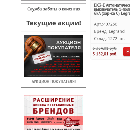
DX3-E Автоматичес
Служба заботы о клиентах
выключатель 1-пол
6kA (хар-ка C) Legr
Текущие акции!
Арт.:407260
Бренд: Legrand
Склад: 1272 шт.
6 364,01 руб.
В
3 182,01 руб.
АУКЦИОН ПОКУПАТЕЛЯ!