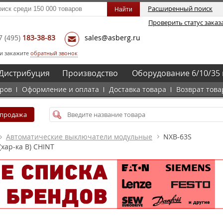
Расширенный поиск
Проверить статус заказ
7
(495)
183-38-83
sales@asberg.ru
и закажите
обратный звонок
Дистрибуция
Производство
Оборудование 6/10/35 
аров
Оформление и оплата
Доставка товара
Возврат това
спродажа
Автоматические выключатели модульные
NXB-63S
хар-ка B) CHINT