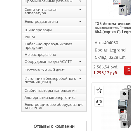
Промышленные разъемы
Свето-сигнальная
аппаратура
Электродвигатели
TX3 Автоматически
выключатель 1-пол
Шинопроводы
6kА (хар-ка C) Legr
УКРМ
Арт.:404030
Кабельно-проводниковая
продукция
Бренд: Legrand
Не распределено
Склад: 3228 шт.
Оборудование для АСУ ТП
2 586,34 руб.
В
Система "Умный дом"
1 293,17 руб.
Источники бесперебойного
питания (ИБП)
Стабилизаторы напряжения
Альтернативная энергетика
Электрощитовое оборудование
АСБЕРГ АС
Отзывы о компании