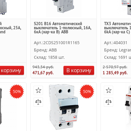
й
S201 B16 Автоматический
TX3 Автомати
юсный, 25А,
выключатель 1-полюсный, 16А,
выключатель 1
and
6кА (хар-ка B) ABB
6kА (хар-ка C)
Арт.:2CDS251001R1165
Арт.:404031
Бренд: ABB
Бренд: Legra
Склад: 1858 шт.
Склад: 1691 ш
943,34 руб.
2 570,97 руб.
 корзину
В корзину
471,67 руб.
1 285,49 руб.
50%
50%