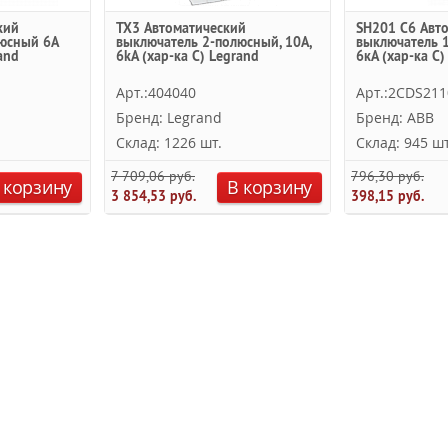
кий
TX3 Автоматический
SH201 C6 Авт
юсный 6A
выключатель 2-полюсный, 10А,
выключатель 1
and
6kА (хар-ка C) Legrand
6кА (хар-ка C)
Арт.:404040
Арт.:2CDS21
Бренд: Legrand
Бренд: ABB
Склад: 1226 шт.
Склад: 945 шт
7 709,06 руб.
796,30 руб.
 корзину
В корзину
3 854,53 руб.
398,15 руб.