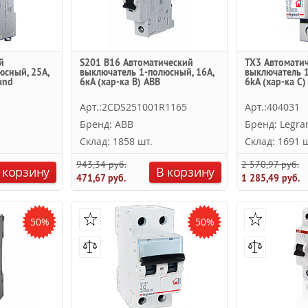
й
S201 B16 Автоматический
TX3 Автомати
юсный, 25А,
выключатель 1-полюсный, 16А,
выключатель 1
and
6кА (хар-ка B) ABB
6kА (хар-ка C)
Арт.:2CDS251001R1165
Арт.:404031
Бренд: ABB
Бренд: Legra
Склад: 1858 шт.
Склад: 1691 ш
943,34 руб.
2 570,97 руб.
 корзину
В корзину
471,67 руб.
1 285,49 руб.
50%
50%