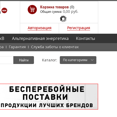
Корзина товаров
(0)
0,00 руб.
а
Общая сумма:
Авторизация
Регистрация
кВ
Альтернативная энергетика
Контакты
ра
Гарантия
Служба заботы о клиентах
Каталог:
По категориям
Найти