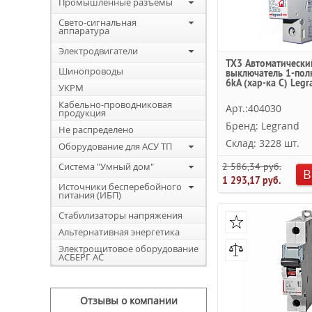
Промышленные разъемы
Свето-сигнальная
аппаратура
Электродвигатели
TX3 Автоматически
Шинопроводы
выключатель 1-пол
6kА (хар-ка C) Legr
УКРМ
Кабельно-проводниковая
Арт.:404030
продукция
Бренд: Legrand
Не распределено
Склад: 3228 шт.
Оборудование для АСУ ТП
Система "Умный дом"
2 586,34 руб.
В
1 293,17 руб.
Источники бесперебойного
питания (ИБП)
Стабилизаторы напряжения
Альтернативная энергетика
Электрощитовое оборудование
АСБЕРГ АС
Отзывы о компании