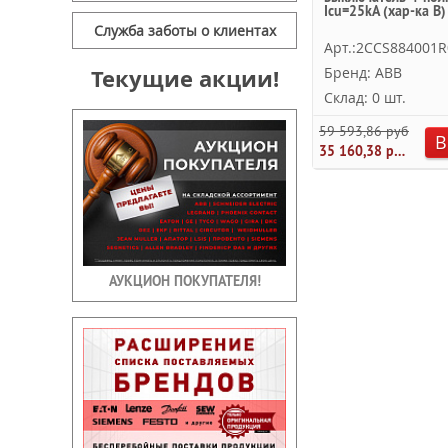
Icu=25kA (хар-ка B)
Служба заботы о клиентах
Арт.:2CCS884001R
Текущие акции!
Бренд: ABB
Склад: 0 шт.
59 593,86 руб.
В
35 160,38 руб.
АУКЦИОН ПОКУПАТЕЛЯ!