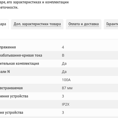
ре, его характеристиках и комплектации
еточности.
вара
Доп.
характеристики товара
Оплата и доставка
Гарант
4
апряжения
B
рабатывания-кривая тока
Да
ительная комплектация
Да
рали N
100A
87 мм
 встраиваемая
3
чения устройства
IP2X
3
ния устройства