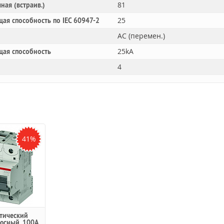
81
ная (встраив.)
25
ая способность по IEC 60947-2
AC (перемен.)
25kA
щая способность
4
41%
тический
юсный, 100А,