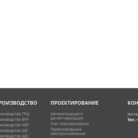
РОИЗВОДСТВО
ПРОЕКТИРОВАНИЕ
КОН
оизводство ГРЩ
Автоматизация и
Интер
диспетчеризация
оизводство ВРУ
Тел.: 
Учет электроэнергии
оизводство АВР
Проектирование
оизводство ЩР
электроснабжения
оизводство ЩО