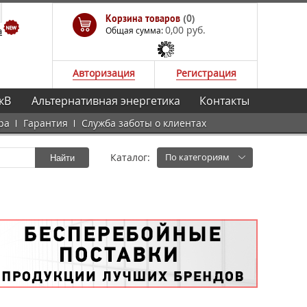
Корзина товаров
(0)
0,00 руб.
а
Общая сумма:
Авторизация
Регистрация
кВ
Альтернативная энергетика
Контакты
ра
Гарантия
Служба заботы о клиентах
Каталог:
По категориям
Найти