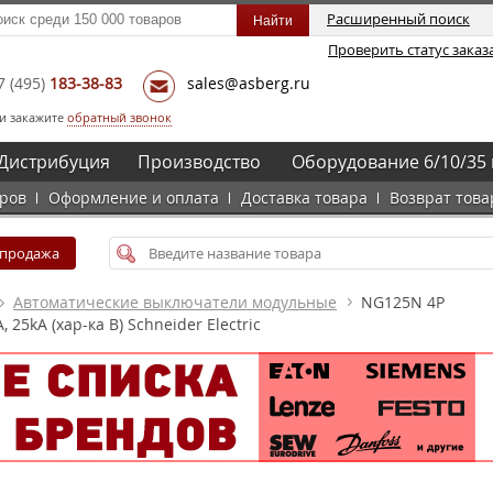
Расширенный поиск
Проверить статус заказ
7
(495)
183-38-83
sales@asberg.ru
и закажите
обратный звонок
Дистрибуция
Производство
Оборудование 6/10/35 
аров
Оформление и оплата
Доставка товара
Возврат това
спродажа
Автоматические выключатели модульные
NG125N 4Р
5kA (хар-ка B) Schneider Electric