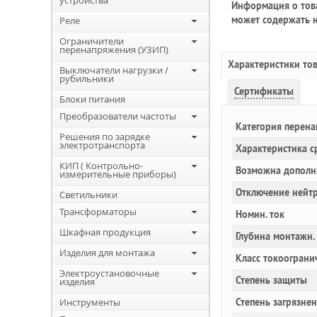
устройства
Информация о това
может содержать н
Реле
Ограничители
перенапряжения (УЗИП)
Характеристики то
Выключатели нагрузки /
рубильники
Сертификаты
Блоки питания
Преобразователи частоты
Категория перен
Решения по зарядке
электротранспорта
Характеристика с
КИП ( Контрольно-
Возможна дополн
измерительные приборы)
Отключение нейт
Светильники
Трансформаторы
Номин. ток
Шкафная продукция
Глубина монтажн.
Изделия для монтажа
Класс токоограни
Электроустановочные
Степень защиты
изделия
Инструменты
Степень загрязне