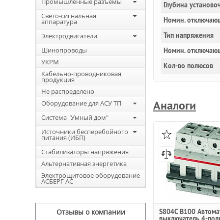
Промышленные разъемы
Глубина установоч
Свето-сигнальная
Номин. отключающ
аппаратура
Тип напряжения
Электродвигатели
Шинопроводы
Номин. отключаю
УКРМ
Кол-во полюсов
Кабельно-проводниковая
продукция
Не распределено
Аналоги
Оборудование для АСУ ТП
Система "Умный дом"
Источники бесперебойного
питания (ИБП)
Стабилизаторы напряжения
Альтернативная энергетика
Электрощитовое оборудование
АСБЕРГ АС
Отзывы о компании
S804C B100 Автома
выключатель 4-пол