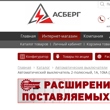
+
ил
Главная
Интернет-магазин
Компания
Каталог товаров
Личный кабинет
Корзина тов
Конфигуратор
Товары по акции
Ра
Главная
Каталог
Автоматические выключатели
Автоматический выключатель 2-полюсный, 1А, 10kА (х