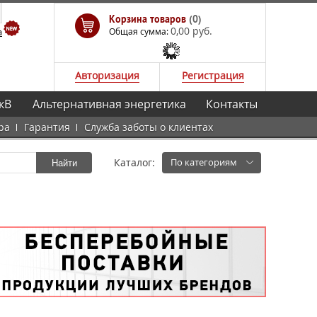
Корзина товаров
(0)
0,00 руб.
а
Общая сумма:
Авторизация
Регистрация
кВ
Альтернативная энергетика
Контакты
ра
Гарантия
Служба заботы о клиентах
Каталог:
По категориям
Найти