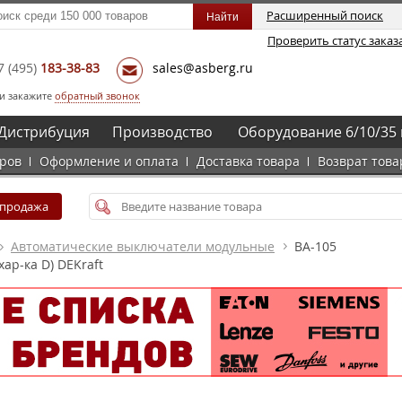
Расширенный поиск
Проверить статус заказ
7
(495)
183-38-83
sales@asberg.ru
и закажите
обратный звонок
Дистрибуция
Производство
Оборудование 6/10/35 
аров
Оформление и оплата
Доставка товара
Возврат това
спродажа
Автоматические выключатели модульные
ВА-105
ар-ка D) DEKraft