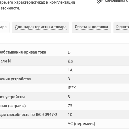
Самовывоз с
ре, его характеристиках и комплектации
еточности.
вара
Доп.
характеристики товара
Оплата и доставка
Гарант
D
рабатывания-кривая тока
Да
рали N
1A
3
чения устройства
IP2X
3
ния устройства
73
ная (встраив.)
10
ая способность по IEC 60947-2
AC (перемен.)