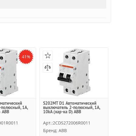
41%
матический
S202MT D1 Автоматический
-полюсный, 1А,
выключатель 2-полюсный, 1А,
) ABB
10kA (хар-ка D) ABB
001R0011
Арт.:2CDS272006R0011
Бренд: ABB