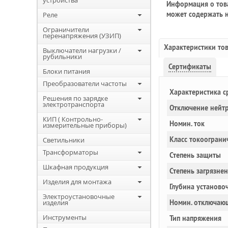
устройства
Информация о това
может содержать н
Реле
Ограничители
перенапряжения (УЗИП)
Характеристики то
Выключатели нагрузки /
рубильники
Сертификаты
Блоки питания
Преобразователи частоты
Характеристика с
Решения по зарядке
электротранспорта
Отключение нейт
КИП ( Контрольно-
Номин. ток
измерительные приборы)
Класс токоограни
Светильники
Трансформаторы
Степень защиты
Шкафная продукция
Степень загрязне
Изделия для монтажа
Глубина установоч
Электроустановочные
изделия
Номин. отключающ
Инструменты
Тип напряжения