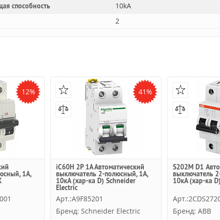
10kA
щая способность
2
12%
41%
кий
iC60H 2P 1А Автоматический
S202M D1 Авто
юсный, 1А,
выключатель 2-полюсный, 1А,
выключатель 2
К
10кА (хар-ка D) Schneider
10кА (хар-ка D
Electric
001
Арт.:A9F85201
Арт.:2CDS272
Бренд: Schneider Electric
Бренд: ABB