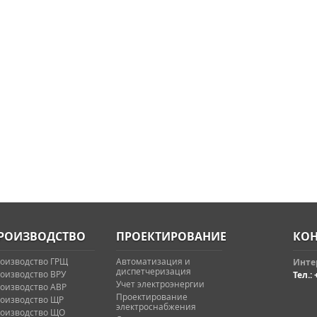
РОИЗВОДСТВО
ПРОЕКТИРОВАНИЕ
КОН
оизводство ГРЩ
Автоматизация и
Интер
диспетчеризация
оизводство ВРУ
Тел.: 
Учет электроэнергии
оизводство АВР
Проектирование
оизводство ЩР
электроснабжения
оизводство ЩО