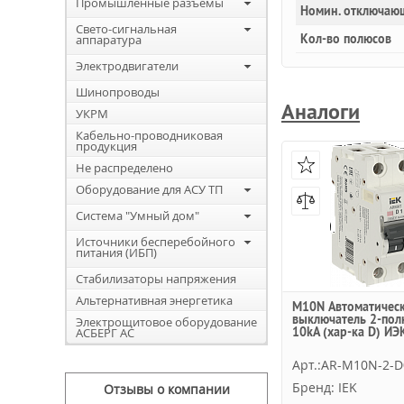
Промышленные разъемы
Номин. отключаю
Свето-сигнальная
Кол-во полюсов
аппаратура
Электродвигатели
Шинопроводы
Аналоги
УКРМ
Кабельно-проводниковая
продукция
Не распределено
Оборудование для АСУ ТП
Система "Умный дом"
Источники бесперебойного
питания (ИБП)
Стабилизаторы напряжения
Альтернативная энергетика
M10N Автоматичес
выключатель 2-пол
Электрощитовое оборудование
10kA (хар-ка D) ИЭ
АСБЕРГ АС
Арт.:AR-M10N-2-D
Бренд: IEK
Отзывы о компании