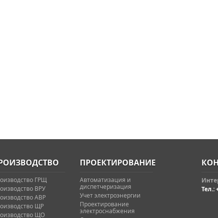
РОИЗВОДСТВО
ПРОЕКТИРОВАНИЕ
КОН
оизводство ГРЩ
Автоматизация и
Интер
диспетчеризация
оизводство ВРУ
Тел.: 
Учет электроэнергии
оизводство АВР
Проектирование
оизводство ЩР
электроснабжения
оизводство ЩО