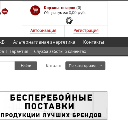
Корзина товаров
(0)
0,00 руб.
а
Общая сумма:
Авторизация
Регистрация
кВ
Альтернативная энергетика
Контакты
ра
Гарантия
Служба заботы о клиентах
Каталог:
По категориям
Найти