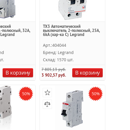
ческий
TX3 Автоматический
-полюсный, 32А,
выключатель 2-полюсный, 25А,
 Legrand
6kА (хар-ка C) Legrand
Арт.:404044
nd
Бренд: Legrand
т.
Склад: 1570 шт.
7 805,13 руб.
В корзину
В корзину
3 902,57 руб.
50%
50%