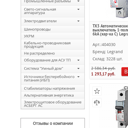
Промышленные разъемы
Свето-сигнальная
аппаратура
Электродвигатели
TX3 Автоматически
Шинопроводы
выключатель 1-пол
6kА (хар-ка C) Legr
УКРМ
Кабельно-проводниковая
Арт.:404030
продукция
Бренд: Legrand
Не распределено
Склад: 3228 шт.
Оборудование для АСУ ТП
Система "Умный дом"
2 586,34 руб.
В
1 293,17 руб.
Источники бесперебойного
питания (ИБП)
Стабилизаторы напряжения
Альтернативная энергетика
Электрощитовое оборудование
АСБЕРГ АС
Отзывы о компании