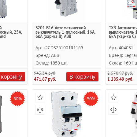
й
S201 B16 Автоматический
TX3 Автомати
юсный, 25А,
выключатель 1-полюсный, 16А,
выключатель 1
and
6кА (хар-ка B) ABB
6kА (хар-ка C)
Арт.:2CDS251001R1165
Арт.:404031
Бренд: ABB
Бренд: Legra
Склад: 1858 шт.
Склад: 1691 ш
943,34 руб.
2 570,97 руб.
 корзину
В корзину
471,67 руб.
1 285,49 руб.
50%
50%