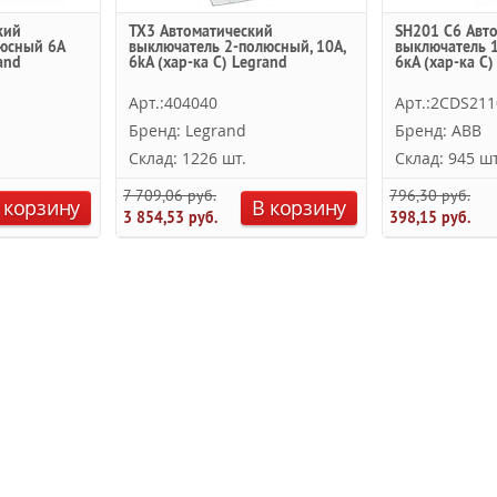
кий
TX3 Автоматический
SH201 C6 Авт
юсный 6A
выключатель 2-полюсный, 10А,
выключатель 1
and
6kА (хар-ка C) Legrand
6кА (хар-ка C)
Арт.:404040
Арт.:2CDS21
Бренд: Legrand
Бренд: ABB
Склад: 1226 шт.
Склад: 945 шт
7 709,06 руб.
796,30 руб.
 корзину
В корзину
3 854,53 руб.
398,15 руб.