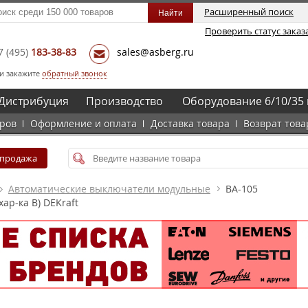
Расширенный поиск
Проверить статус заказ
7
(495)
183-38-83
sales@asberg.ru
и закажите
обратный звонок
Дистрибуция
Производство
Оборудование 6/10/35 
аров
Оформление и оплата
Доставка товара
Возврат това
спродажа
Автоматические выключатели модульные
ВА-105
ар-ка B) DEKraft