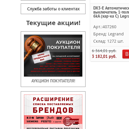
DX3-E Автоматичес
Служба заботы о клиентах
выключатель 1-пол
6kA (хар-ка C) Legr
Текущие акции!
Арт.:407260
Бренд: Legrand
Склад: 1272 шт.
6 364,01 руб.
В
3 182,01 руб.
АУКЦИОН ПОКУПАТЕЛЯ!