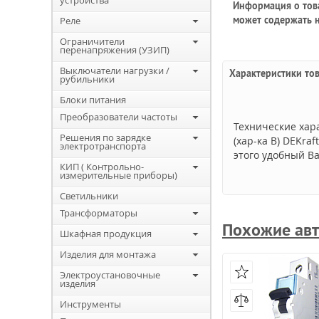
устройства
Информация о това
может содержать н
Реле
Ограничители
перенапряжения (УЗИП)
Выключатели нагрузки /
Характеристики то
рубильники
Блоки питания
Преобразователи частоты
Технические хар
Решения по зарядке
(хар-ка B) DEKra
электротранспорта
этого удобный Ва
КИП ( Контрольно-
измерительные приборы)
Светильники
Трансформаторы
Похожие авт
Шкафная продукция
Изделия для монтажа
Электроустановочные
изделия
Инструменты