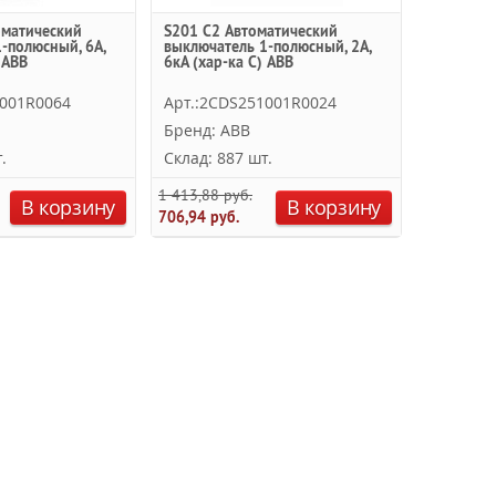
оматический
S201 C2 Автоматический
-полюсный, 6А,
выключатель 1-полюсный, 2А,
 ABB
6кА (хар-ка C) ABB
1001R0064
Арт.:2CDS251001R0024
Бренд: ABB
.
Склад: 887 шт.
1 413,88 руб.
В корзину
В корзину
706,94 руб.